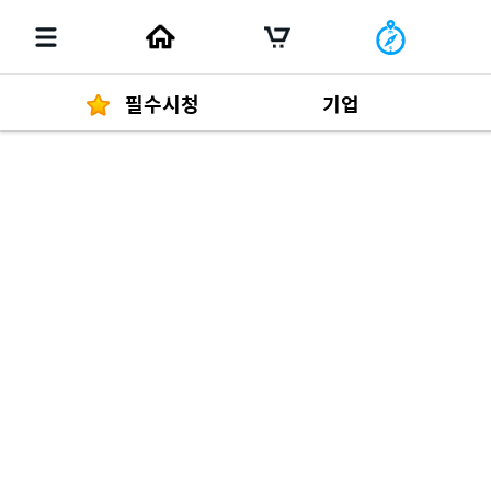
필수시청
기업
경영자 메세지
292
발행물