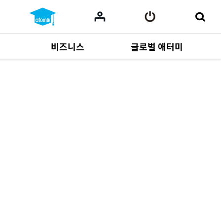
비즈니스
글로벌 애터미
사업 자료
165
Multi-language
551