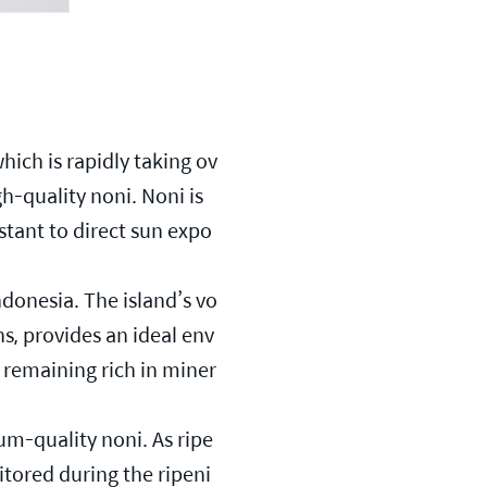
hich is rapidly taking ov
-quality noni. Noni is 
stant to direct sun expo
ndonesia. The island’s vo
ns, provides an ideal env
e remaining rich in miner
m-quality noni. As ripe 
itored during the ripeni