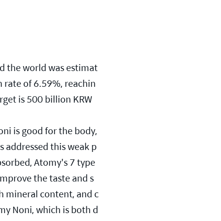
nd the world was estimat
h rate of 6.59%, reachin
get is 500 billion KRW 
ni is good for the body, 
as addressed this weak p
absorbed, Atomy's 7 type
improve the taste and s
ch mineral content, and c
omy Noni, which is both d