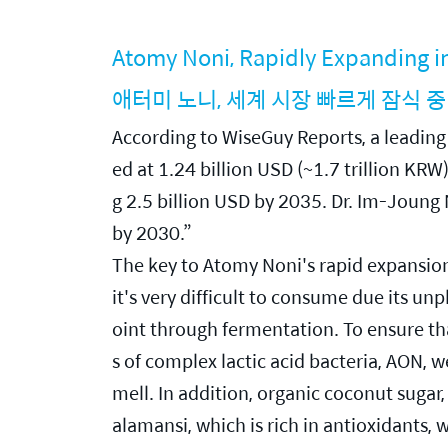
Atomy Noni, Rapidly Expanding i
애터미 노니, 세계 시장 빠르게 잠식 중
According to WiseGuy Reports, a leading 
ed at 1.24 billion USD (~1.7 trillion KRW
g 2.5 billion USD by 2035. Dr. Im-Joung 
by 2030.”
The key to Atomy Noni's rapid expansion i
it's very difficult to consume due its u
oint through fermentation. To ensure tha
s of complex lactic acid bacteria, AON, 
mell. In addition, organic coconut sugar
alamansi, which is rich in antioxidants, 