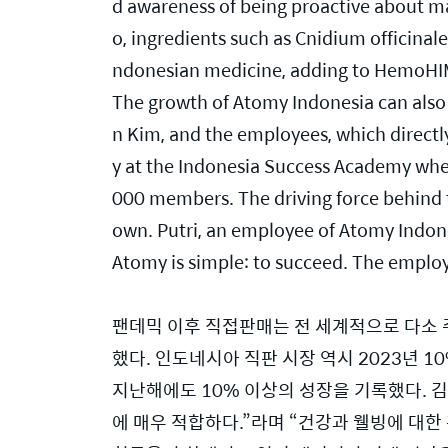
d awareness of being proactive about m
o, ingredients such as Cnidium officinale
ndonesian medicine, adding to HemoHIM
The growth of Atomy Indonesia can also 
n Kim, and the employees, which directl
y at the Indonesia Success Academy wher
000 members. The driving force behind t
own. Putri, an employee of Atomy Indo
Atomy is simple: to succeed. The employ
팬데믹 이후 직접판매는 전 세계적으로 다소 주
했다. 인도네시아 직판 시장 역시 2023년 1
지난해에도 10% 이상의 성장을 기록했다. 
에 매우 적합하다.”라며 “건강과 웰빙에 대