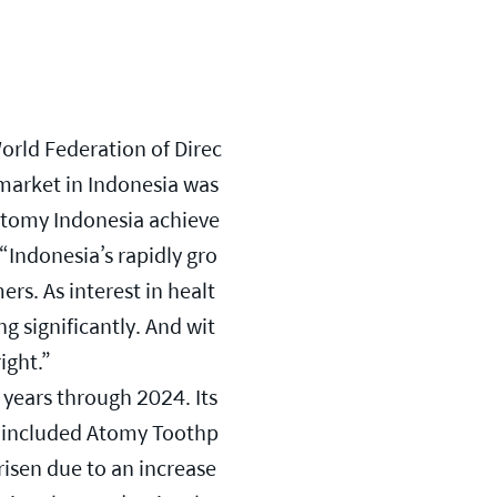
orld Federation of Direc
market in Indonesia was 
 Atomy Indonesia achieve
Indonesia’s rapidly gro
s. As interest in healt
g significantly. And wit
ight.”
years through 2024. Its 
ts included Atomy Toothp
isen due to an increase