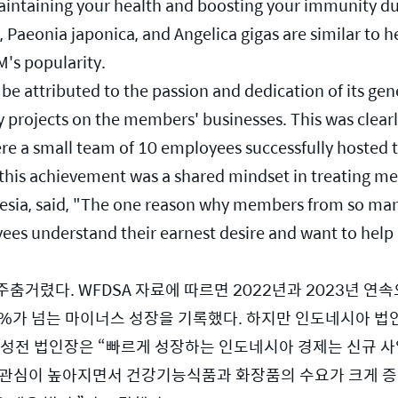
aintaining your health and boosting your immunity du
, Paeonia japonica, and Angelica gigas are similar to he
's popularity.
be attributed to the passion and dedication of its ge
y projects on the members' businesses. This was clear
e a small team of 10 employees successfully hosted t
his achievement was a shared mindset in treating mem
nesia, said, "The one reason why members from so ma
ees understand their earnest desire and want to help i
춤거렸다. WFDSA 자료에 따르면 2022년과 2023년 연
0%가 넘는 마이너스 성장을 기록했다. 하지만 인도네시아 법인은
김성전 법인장은 “빠르게 성장하는 인도네시아 경제는 신규 
한 관심이 높아지면서 건강기능식품과 화장품의 수요가 크게 증