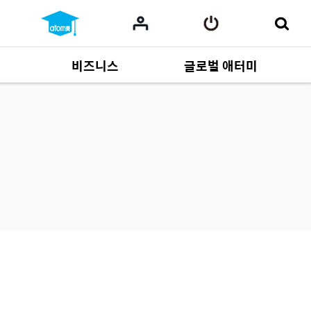
비즈니스
글로벌 애터미
사업 자료
165
Multi-language
551