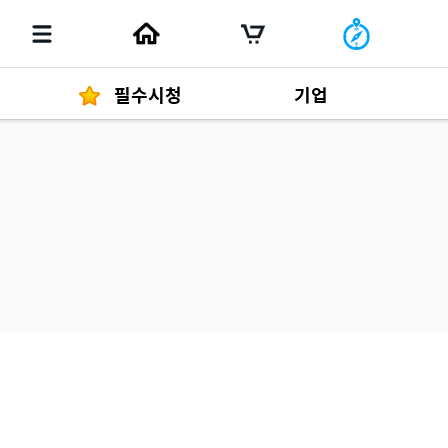
필수시청
기업
경영자 메세지
292
발행물