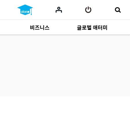
비즈니스
글로벌 애터미
사업 자료
165
Multi-language
551