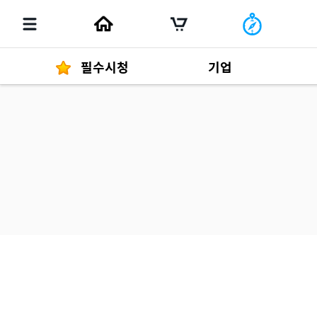
필수시청
기업
경영자 메세지
292
발행물