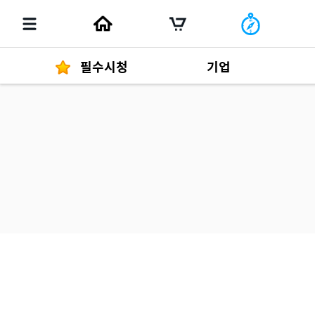
필수시청
기업
경영자 메세지
292
발행물