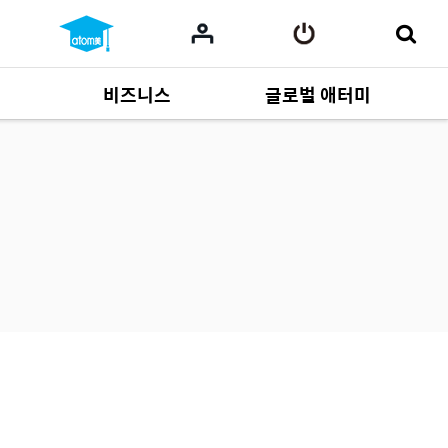
비즈니스
글로벌 애터미
사업 자료
165
Multi-language
551