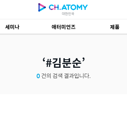
대한민국
세미나
애터미언즈
제품
제품 자료
684
#김분순
0
건의 검색 결과입니다.