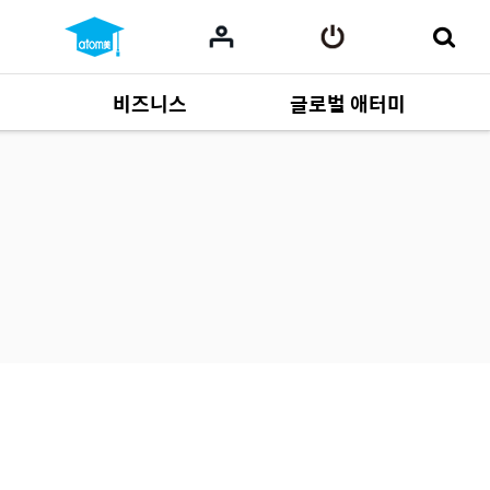
비즈니스
글로벌 애터미
사업 자료
165
Multi-language
551