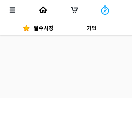
필수시청
기업
경영자 메세지
292
발행물