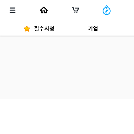
필수시청
기업
경영자 메세지
292
발행물