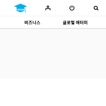
비즈니스
글로벌 애터미
사업 자료
165
Multi-language
551