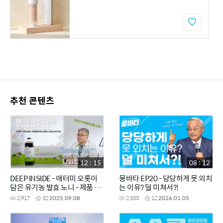
추천 콘텐츠
12 : 15
08 : 12
DEEP INSIDE - 애터미 오롯이
몽바타 EP20 - 당당하게 못 외치
담은 유기농 발효 노니 - 제품 개
는 이유? 덜 미쳐서?!
발자에게 직접 듣는 제품 이야기
2,917
32
2025.09.08
2,553
12
2026.01.05