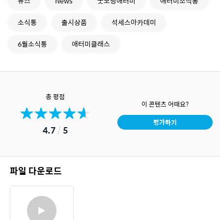
뉴스
News
굿모닝애터미
애터미소식통
소식통
출시상품
석세스아카데미
6월소식통
애터미클래스
총 평점
이 콘텐츠 어때요?
평가하기
4.7
/
5
파일 다운로드