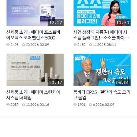
12 : 27
10 : 53
신제품 소개 - 애터미 포스트바
사업 성장의 지름길! 애터미 시
이오틱스 코어밸런스 5000
스템 플러그인! - 소소클 하이라
이트 맛보기
2,498
20
2026.02.09
2,150
11
2025.08.11
20 : 17
06 : 01
신제품 소개 - 애터미 스킨케어
몽바타 EP25 - 결단의 속도 그리
시스템 더페임
고 몰입
2,087
12
2026.03.16
1,901
6
2026.02.09