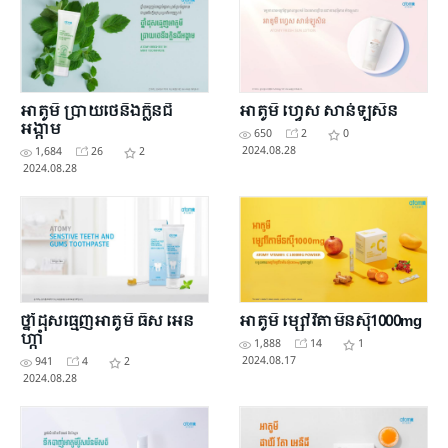
អាតូមី ប្រាយថេនីងក្លិនជី
អាតូមី ហ្វេស សាន់ឡូសិន
អង្កាម
650
2
0
2024.08.28
1,684
26
2
2024.08.28
ថ្នាំដុសធ្មេញអាតូមី ធីស អេន
អាតូមី ម្សៅវីតាមីនស៊ី1000mg
ហ្កាំ
1,888
14
1
2024.08.17
941
4
2
2024.08.28