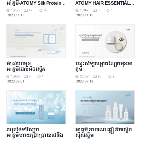
អាតូមី-ATOMY Silk Protein
ATOMY HAIR ESSENTIAL
Hair Essence
OIL
1,255
12
0
1,047
5
1
2023.11.15
2023.11.15
ម៉ាស់បិតមុខ
បន្ទះសំឡីសម្អាតស្បែកមុខអា​
អាតូមីដេលីអិចស្ពើត
តូមី
1,479
7
1
2,759
26
2
2023.08.01
2023.07.13
ឈុតថែទាំស្បែក
អាតូមី អាកណេ គ្លៀ អិចស្ពើត
អាតូមីហាយដ្រាប្រាយថេនីង
ស៊ីសស្ទឹម