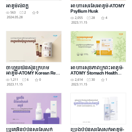
អាតូមីលីពក្លូ
អាហារសរសៃអាតូមី-ATOMY
Psyllium Husk
563
2
0
2024.05.28
2,055
28
4
2023.11.15
ចាហួយយិនស៊ិនក្រហម
អាហារសុខភាពក្រពះអាតូមី-
អាតូមី-ATOMY Korean Red
ATOMY Stomach Health
Ginseng Jelly Stick
Daily Care
1,211
6
0
2,614
30
1
2023.11.15
2023.11.15
ប្រូតេអ៊ីនបំប៉នសរសៃសក់
ប្រេងបំប៉នសរសៃសក់អាតូមី-