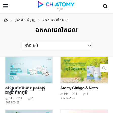
កម្ពុជា
ប្រភពនៃជំនួញ
ឯកសារផលិតផល
ឯកសារផលិតផល
សំឡីអនាម័យកប្បាសសុទ្ធ
Atomy Ginkgo & Natto
ធម្មជាតិអាតូមី
934
8
1
2025.02.24
833
4
2
2025.03.23