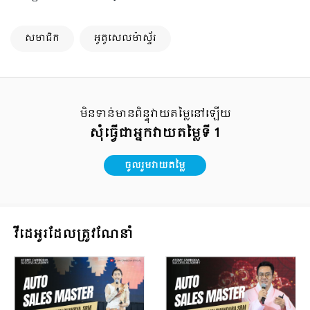
សមាជិក
អូតូសេលម៉ាស្ទ័រ
មិនទាន់មានពិន្ទុវាយតម្លៃនៅឡើយ
សុំធ្វើជាអ្នកវាយតម្លៃទី 1
ចូលរួមវាយតម្លៃ
វីដេអូរដែលត្រូវណែនាំ