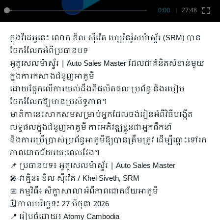
0:00
27:48
ក្នុងវីដេអូនេះ លោក ខិល ស៊ីវ៉េត ហ្សេរ៉ុនរ៉ូសម៉ាស្ទ័រ (SRM) បាន
ចែករំលែកអំពីប្រធានបទ
អូតូសេលម៉ាស្ទ័រ | Auto Sales Master ដែលជាគំនិតសំខាន់មួយ
ក្នុងការកសាងជំនួញអាតូមី
ដោយផ្អែកលើការយល់ដឹងពីផលិតផល ប្រព័ន្ធ និងរបៀប
ចែករំលែកឱ្យមានប្រសិទ្ធភាព។
មាតិកានេះសាកសមសម្រាប់អ្នកដែលចង់រៀនអំពីវិធីបង្កើត
លទ្ធផលក្នុងជំនួញអាតូមី ការអភិវឌ្ឍខ្លួនជាអ្នកដឹកនាំ
និងការប្រើប្រាស់ប្រព័ន្ធអាតូមីឱ្យបានត្រឹមត្រូវ ដើម្បីឆ្ពោះទៅរក
ភាពជោគជ័យរយៈពេលវែង។
📌 ប្រធានបទ៖ អូតូសេលម៉ាស្ទ័រ | Auto Sales Master
🎤 វាគ្មិន៖ ខិល ស៊ីវ៉េត / Khel Siveth, SRM
📅 កម្មវិធី៖ សិក្ខាសាលាអំពីភាពជោគជ័យអាតូមី
🗓️ កាលបរិច្ឆេទ៖ 27 មិថុនា 2026
📍 រៀបចំដោយ៖ Atomy Cambodia