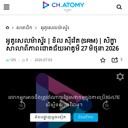
អូតូសេលម៉ាស្ទ័រ | ខិល ស៊ីវ៉េត (SRM) | សិក្ខាសាលាពីភាពជោគជ័យអាតូមី 27 មិថុនា 2026
កម្ពុជា
សមាជិក
អូតូសេលម៉ាស្ទ័រ
អូតូសេលម៉ាស្ទ័រ | ខិល ស៊ីវ៉េត (SRM) | សិក្ខា
សាលាពីភាពជោគជ័យអាតូមី 27 មិថុនា 2026
105
0
2026.07.03
3
លោកអ្នកអាចនឹងត្រូវចំណាយថ្លៃសេវាកម្មក្នុងការប្រើ3G/LTE
ដើម្បីទស្សនាវីដេអូ។
មិនបង្ហាញម្តងទៀត
ដំណើការ