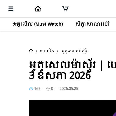
★គួរមើល (Must Watch)
សិក្ខាសាលាអប់រំ
មាតិកាបន្ទាប់
អូតូសេលម៉ាស្ទ័រ | ហ្សេរ៉ុនរ៉ូសម
សមាជិក
អូតូសេលម៉ាស្ទ័រ
អូតូសេលម៉ាស្ទ័រ | ហ្ស
3 ឧសភា 2026
165
0
2026.05.25