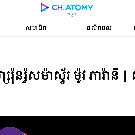
កម្ពុជា
សមាជិក
ផលិតផល
៉ាស្ទ័រ ម៉ូវ ភារ៉ានី | សិក្ខាសាលាអាតូមី 23 ឧសភា 2026
េរ៉ុនរ៉ូសម៉ាស្ទ័រ ម៉ូវ ភារ៉ានី