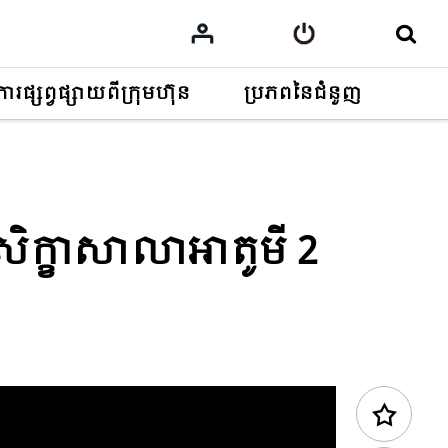
ការផ្សព្វផ្សាយពីក្រុមហ៊ុន
ប្រភពនៃជំនួញ
មាតិកាមុន
 | សិក្ខាសាលាអាតូមី 2