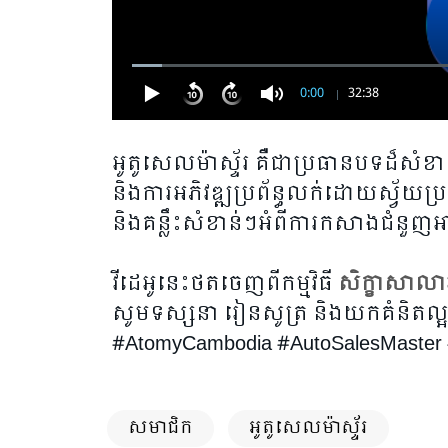
0:00
32:38
អូតូសេលម៉ាស្ទ័រ គឺជាប្រធានបទដ៏សំខ
និងការអភិវឌ្ឍប្រព័ន្ធលក់ដោយស្វ័យប្រវត្
និងគន្លឹះសំខាន់ៗអំពីការកសាងជំនួញអា
វីដេអូនេះថតចេញពីកម្មវិធី
សិក្ខាសាលា
សូមទស្សនា រៀនសូត្រ និងយកគំនិតល្អៗ
#AtomyCambodia #AutoSalesMaster #
សមាជិក
អូតូសេលម៉ាស្ទ័រ