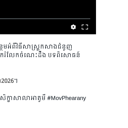
ែមអំពីវិធីសាស្ត្រកសាងជំនួញ
ករំលែកចំណេះដឹង បទពិសោធន៍
ាំ2026
។
#សិក្ខាសាលាអាតូមី #MovPhearany