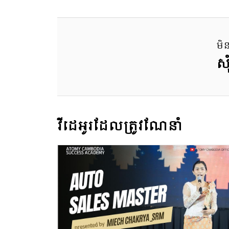
មិ
សុ
វីដេអូរដែលត្រូវណែនាំ