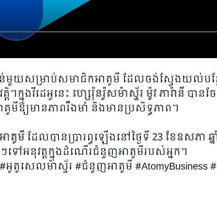
ាន់មួយសម្រាប់សមាជិកអាតូមី ដែលចង់ស្វែងយល់បន្ថ
តិ។ក្នុងវីដេអូនេះ
ហ្សេរ៉ុនរ៉ូសម៉ាស្ទ័រ ម៉ូវ ភារ៉ានី
បានចែ
តូមីឱ្យមានភាពរឹងមាំ និងមានប្រសិទ្ធភាព។
អាតូមី
ដែលបានប្រារព្ធឡើងនៅថ្ងៃទី
23 ខែឧសភា ឆ្ន
ទៅអនុវត្តក្នុងដំណើរជំនួញអាតូមីរបស់អ្នក។
អូតូសេលម៉ាស្ទ័រ #ជំនួញអាតូមី #AtomyBusiness 