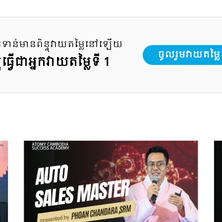
នទាន់មានពិន្ទុវាយតម្លៃនៅឡើយ
ចូលរួមវាយតម្លៃ
ំធ្វើជាអ្នកវាយតម្លៃទី 1