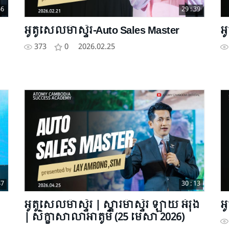
56
29 : 39
អូតូសេលម៉ាស្ទ័រ-Auto Sales Master
អ
373
0
2026.02.25
47
30 : 13
អូតូសេលម៉ាស្ទ័រ | ស្តារម៉ាស្ទ័រ ឡាយ អំរុង
អ
| សិក្ខាសាលាអាតូមី (25 មេសា 2026)