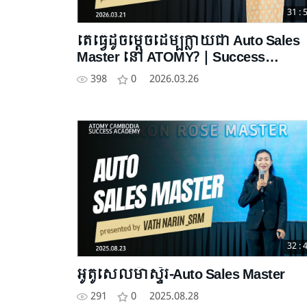
31 : 
តើធ្វើដូចម្តេចដើម្បីក្លាយជា Auto Sales
Master នៅ ATOMY? | Success
Academy Cambodia
398
0
2026.03.26
32 : 
អូតូសេលម៉ាស្ទ័រ-Auto Sales Master
291
0
2025.08.28