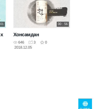
 01
00 : 56
-х
Хонсамдан
646
3
0
2018.12.05