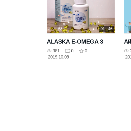
01 : 46
ALASKA E-OMEGA 3
Ай
381
0
0
2019.10.09
20