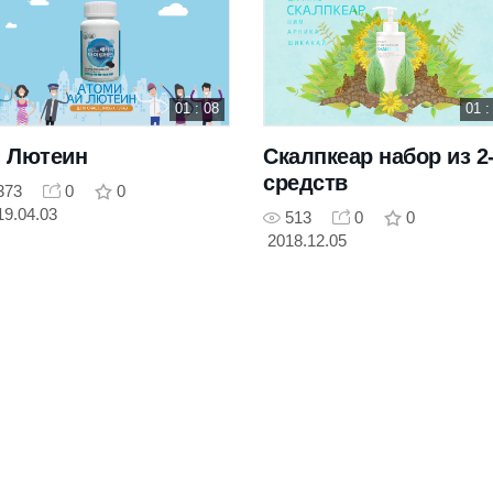
01 : 08
01 :
 Лютеин
Скалпкеар набор из 2
средств
373
0
0
19.04.03
513
0
0
2018.12.05