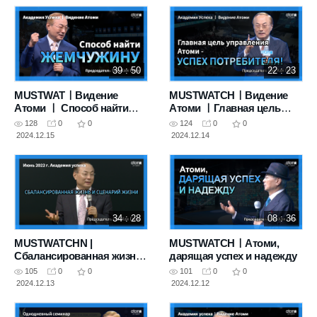
39 : 50
22 : 23
MUSTWATㅣВидение
MUSTWATCHㅣВидение
Атоми ㅣ Способ найти
Атоми ㅣГлавная цель
жемчужину
управления Атоми - успех
128
0
0
124
0
0
потребителя!
2024.12.15
2024.12.14
34 : 28
08 : 36
MUSTWATCHN |
MUSTWATCHㅣАтоми,
Сбалансированная жизнь
дарящая успех и надежду
и сценарий жизни : Июнь
105
0
0
101
0
0
2022 г.(20120511)
2024.12.13
2024.12.12