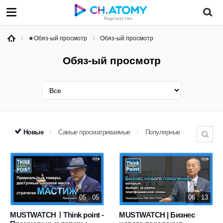
Кыргызстан
★Обяз-ый просмотр
Обяз-ый просмотр
Обяз-ый просмотр
Новые
Самые просматриваемые
Популярные
05 : 05
06 : 13
MUSTWATCHㅣThink point -
MUSTWATCH | Бизнес