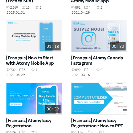
(French Sub)
Atomy Mobile App
2,269
13
2
891
4
2
2025.01.31
2021.04.29
01 : 18
00 : 30
[Français] How to Start
[Français] Atomy Canada
with Atomy Mobile App
Instagram
709
3
1
599
4
2
2021.04.29
2021.03.16
00 : 59
[Français] Atomy Easy
[Français] Atomy Easy
Registration
Registration - How to PPT
524
6
2
1,176
7
1