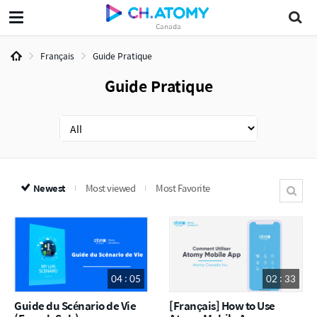
Canada
Français
Guide Pratique
Guide Pratique
Newest
Most viewed
Most Favorite
04 : 05
02 : 33
Guide du Scénario de Vie
[Français] How to Use