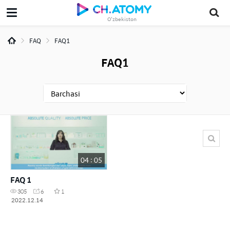
O'zbekiston
FAQ
FAQ1
FAQ1
04 : 05
FAQ 1
305
6
1
2022.12.14