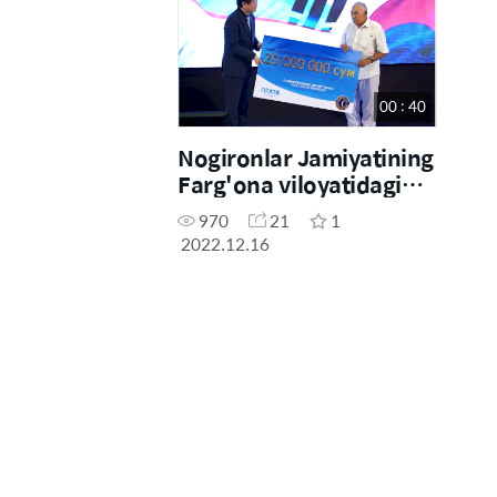
00 : 40
Nogironlar Jamiyatining
Farg'ona viloyatidagi
bo'limi
970
21
1
2022.12.16