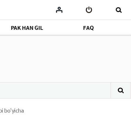
PAK HAN GIL
FAQ
bi bo‘yicha