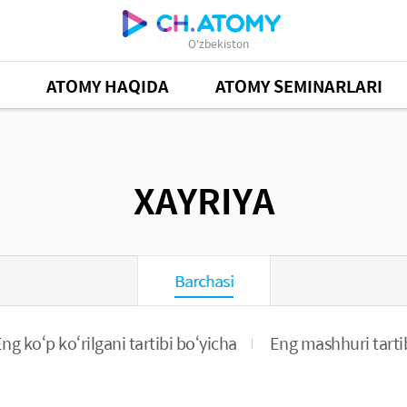
O'zbekiston
ATOMY HAQIDA
ATOMY SEMINARLARI
XAYRIYA
Barchasi
ng ko‘p ko‘rilgani tartibi bo‘yicha
Eng mashhuri tarti