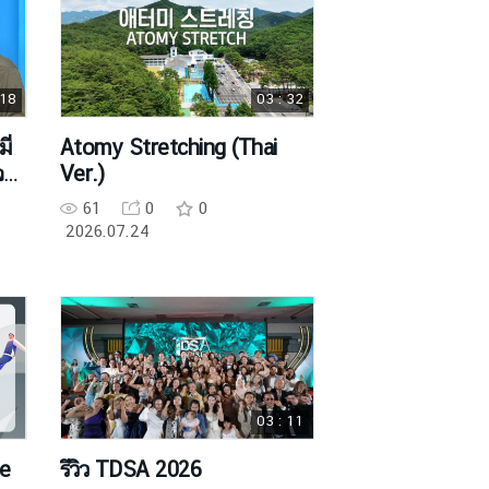
 18
03 : 32
Atomy Stretching (Thai
จ
Ver.)
61
0
0
2026.07.24
03 : 11
ge
รีวิว TDSA 2026