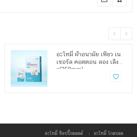
อะโทมี่ ผ้าอนามัย เพียว เน
เชอรัล คอตตอน ลอง เล็ง
ธ(350mm)
อะโทมี่ ช้อปปิ้งมอลล์
อะโทมี่ โกลบอล