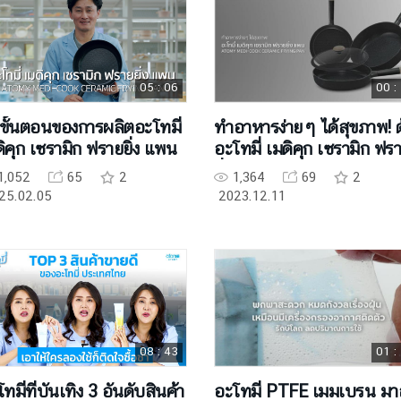
05 : 06
00 :
กขั้นตอนของการผลิตอะโทมี่
ทำอาหารง่ายๆ ได้สุขภาพ! ด
ิคุก เซรามิก ฟรายยิ่ง แพน
อะโทมี่ เมดิคุก เซรามิก ฟร
ยิ่ง แพน
1,052
65
2
1,364
69
2
25.02.05
2023.12.11
08 : 43
01 :
ทมี่ที่บันเทิง 3 อันดับสินค้า
อะโทมี่ PTFE เมมเบรน มา