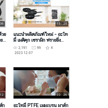
 36
15 : 29
้วย
แนะนำผลิตภัณฑ์ใหม่ - อะโท
าย
มี่ เมดิคุก เซรามิก ฟรายยิ่ง
แพน & สแครช ฟรี สครับเบอร์
2,191
99
4
2023.12.07
 12
03 : 26
ส์ก
อะโทมี่ PTFE เมมเบรน มาส์ก