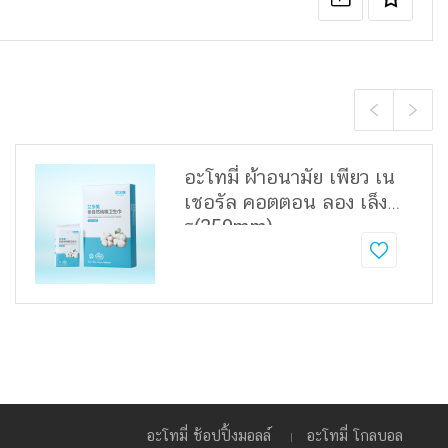
อะโทมี่ ผ้าอนามัย เพียว เน
เชอรัล คอตตอน ลอง เล็ง
ธ(350mm)
อะโทมี่ ช้อปปิ้งมอลล์
อะโทมี่ โกลบอล