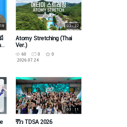
 18
03 : 32
Atomy Stretching (Thai
จ
Ver.)
60
0
0
2026.07.24
03 : 11
ge
รีวิว TDSA 2026