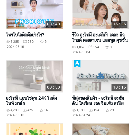
03 : 48
16 : 36
โพรไบโอติกดีอย่างไร?
รีวิว อะโทมี่ อะเดลิก้า เดอะ นิว
โกลด์ คอลลาเจน แอมพูล คุชชั่น
3,285
250
9
2024.06.10
1,862
154
8
2024.06.04
00 : 50
10 : 16
อะโทมี่ แอบโซลูท 24K โกล์ด
ที่สุดของสินค้า - อะโทมี่ ฮงซัม
ไนท์ มาส์ก
ดัน โคเรียน เรด จินเซ็ง สเปีย
รเคิล แกรนูล
4,289
425
14
1,180
194
29
2024.05.18
2024.04.24