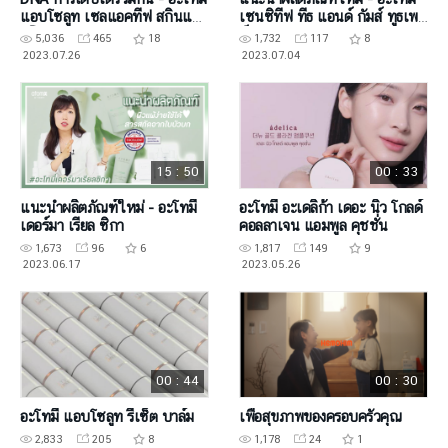
แอบโซลูท เซลแอคทีฟ สกินแคร์
เซนซิทีฟ ทีธ แอนด์ กัมส์ ทูธเพส
เซ็ต
ต์
5,036
465
18
1,732
117
8
2023.07.26
2023.07.04
15 : 50
00 : 33
แนะนำผลิตภัณฑ์ใหม่ - อะโทมี่
อะโทมี่ อะเดลิก้า เดอะ นิว โกลด์
เดอร์มา เรียล ซิกา
คอลลาเจน แอมพูล คุชชั่น
1,673
96
6
1,817
149
9
2023.06.17
2023.05.26
00 : 44
00 : 30
อะโทมี่ แอบโซลูท รีเซ็ต บาล์ม
เพื่อสุขภาพของครอบครัวคุณ
2,833
205
8
1,178
24
1