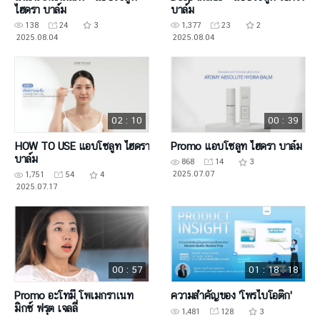
ไฮดรา บาล์ม
บาล์ม
138
24
3
1,377
23
2
2025.08.04
2025.08.04
02 : 10
00 : 39
HOW TO USE แอบโซลูท ไฮดรา
Promo แอบโซลูท ไฮ​ดรา บาล์ม
บาล์ม
868
14
3
2025.07.07
1,751
54
4
2025.07.17
00 : 57
01 : 18 : 18
Promo อะโทมี่ โพเมกราเนท
ความสำคัญของ 'โพรไบโอติก'
มิกซ์ ฟรุต เจลลี่
1,481
128
3