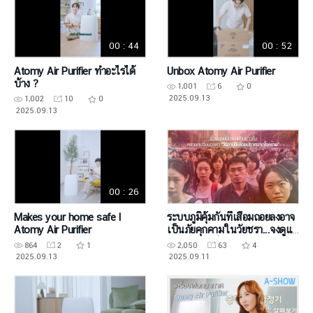
00 : 44
00 : 52
Atomy Air Purifier ทำอะไรได้
Unbox Atomy Air Purifier
บ้าง ?
1,001
6
0
2025.09.13
1,002
10
0
2025.09.13
00 : 26
Makes your home safe l
ระบบภูมิคุ้มกันที่เสื่อมถอยลงอาจ
Atomy Air Purifier
เป็นภัยคุกคามในวัยชรา...จงดูแล
ตัวเองล่วงหน้า
864
2
1
2,050
63
4
2025.09.13
2025.09.11