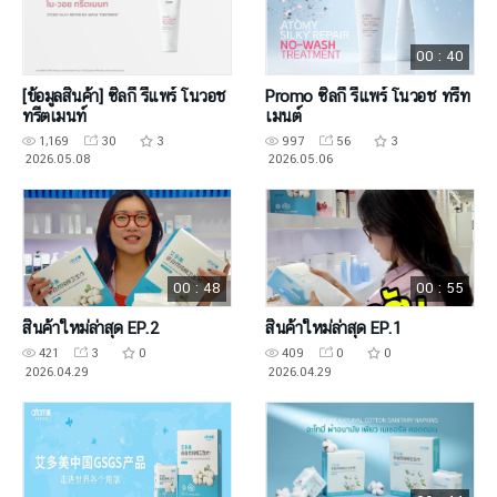
00 : 40
[ข้อมูลสินค้า] ซิลกี้ รีแพร์ โนวอช
Promo ซิลกี้ รีแพร์ โนวอช ทรีท
ทรีตเมนท์
เมนต์
1,169
30
3
997
56
3
2026.05.08
2026.05.06
00 : 48
00 : 55
สินค้าใหม่ล่าสุด EP.2
สินค้าใหม่ล่าสุด EP.1
421
3
0
409
0
0
2026.04.29
2026.04.29