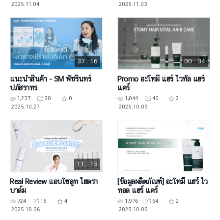
2025.11.04
2025.11.03
37 : 16
00 : 34
แนะนำสินค้า - SM พัชรินทร์
Promo อะโทมี่ แฮร์ ไวทัล แฮร์
ปภัสราทร
แคร์
1,237
20
0
1,044
46
2
2025.10.27
2025.10.09
11 : 15
Real Review แอบโซลูท ไฮดรา
[ข้อมูลผลิตภัณฑ์] อะโทมี่ แฮร์ ไว
บาล์ม
ทอล แฮร์ แคร์
724
15
4
1,976
64
2
2025.10.06
2025.10.06