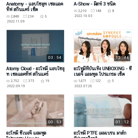
Anatomy - แอบโซลูท เซลแอค
A-Show - มิสท์ 3 ชนิด
ทีฟ สกินแคร์ เซ็ต
2,210
148
8
2022.10.03
2,848
234
5
2022.11.09
03 : 54
12 : 44
Atomy Cloud - อะโทมี่ แอบโซลู
อะโทมี่ที่บันเทิง UNBOXING - ซี
ท เซลแอคทีฟ สกินแคร์
เนอจี้ แอมพูล โปรแกรม เซ็ต
2,752
373
19
1,671
122
5
2022.09.19
2022.07.26
00 : 53
01 : 12
อะโทมี่ ซีเนอจี แอมพูล
อะโทมี่ PTFE เมมเบรน มาส์ก