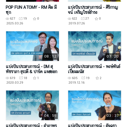
POP FUN ATOMY - RM คิม มี
แบ่งปันประสบการณ์ - ศิริกาญ
ซุก
จน์ เจริญไชย์ธำรง
627
19
0
622
27
0
2025.03.26
2019.07.26
08 : 12
07 : 20
แบ่งปันประสบการณ์ - DM สุ
แบ่งปันประสบการณ์ - พงษ์พันธ์
พัชราภา ธุระดี & ปาร์ค แจฮยอก
เปี่ยมมนัส
619
18
1
605
19
2
2020.03.29
2019.12.16
04 : 58
03 : 37
แบ่งปันประสบการณ์ - อำภาพร
แบ่งปันประสบการณ์ - อัจฉรา