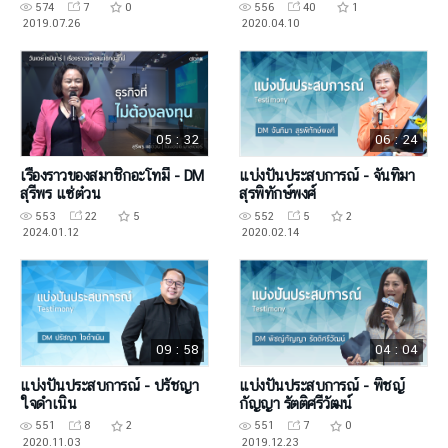
574
7
0
556
40
1
2019.07.26
2020.04.10
05 : 32
06 : 24
เรื่องราวของสมาชิกอะโทมี่ - DM
แบ่งปันประสบการณ์ - จันทิมา
สุรีพร แซ่ต๋วน
สุรพิทักษ์พงศ์
553
22
5
552
5
2
2024.01.12
2020.02.14
09 : 58
04 : 04
แบ่งปันประสบการณ์ - ปรัชญา
แบ่งปันประสบการณ์ - พิชญ์
ใจดำเนิน
กัญญา รัตติศรีวัฒน์
551
8
2
551
7
0
2020.11.03
2019.12.23