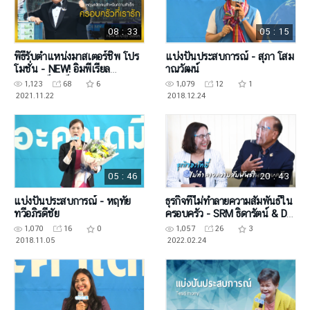
08 : 33
05 : 15
พิธีรับตำแหน่งมาสเตอร์ชิพ โปร
แบ่งปันประสบการณ์ - สุภา โสม
โมชั่น - NEW! อิมพีเรียล
าณวัฒน์
มาสเตอร์ ปาร์ค ดงชอล
1,123
68
6
1,079
12
1
2021.11.22
2018.12.24
05 : 46
20 : 43
แบ่งปันประสบการณ์ - หฤทัย
ธุรกิจที่ไม่ทำลายความสัมพันธ์ใน
ทวีอภิรดีชัย
ครอบครัว - SRM ธิดารัตน์ & DM
เรืองยศ วันโพนทอง
1,070
16
0
1,057
26
3
2018.11.05
2022.02.24