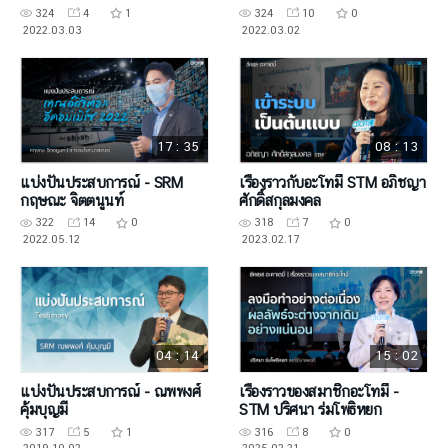
324
4
1
324
10
0
2022.03.03
2022.03.02
17 : 35
08 : 13
แบ่งปันประสบการณ์ - SRM
เรื่องราวกับอะโทมี่ STM อภิชญา
กฤษณะ จิตตนูนท์
ศักดิ์สกุลมงคล
322
14
0
318
7
0
2022.05.12
2023.02.17
04 : 14
15 : 02
แบ่งปันประสบการณ์ - ณพพงศ์
เรื่องราวของสมาชิกอะโทมี่ -
คุ้มบุญมี
STM ปริศนา ร่มโพธิหยก
317
5
1
316
8
0