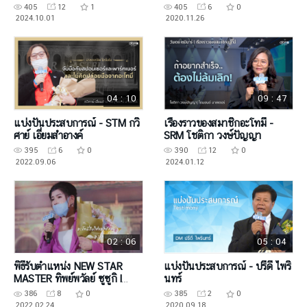
405
12
1
405
6
0
2024.10.01
2020.11.26
04 : 10
09 : 47
แบ่งปันประสบการณ์ - STM กวิ
เรื่องราวของสมาชิกอะโทมี่ -
ศาย์ เอี่ยมสำอางค์
SRM โชติกา วงษ์ปัญญา
395
6
0
390
12
0
2022.09.06
2024.01.12
02 : 06
05 : 04
พิธีรับตำแหน่ง NEW STAR
แบ่งปันประสบการณ์ - ปรีดี ไพริ
MASTER ทิพย์พวัลย์ ซูซูกิ l
นทร์
Mastership Promotion
386
8
0
385
2
0
2022.02.24
2020.09.18