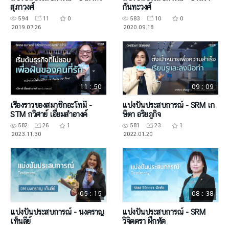
สุภาวงศ์
กันทะวงศ์
594
11
0
583
10
0
2019.07.26
2020.09.18
11 : 50
09 : 09
เรื่องราวของสมาชิกอะโทมี่ -
แบ่งปันประสบการณ์ - SRM เก
STM กวิศาย์ เอี่่ยมสำอางค์
ษิตา อริยภูกิจ
582
26
1
581
23
1
2023.11.30
2022.01.20
05 : 15
08 : 38
แบ่งปันประสบการณ์ - นงคราญ
แบ่งปันประสบการณ์ - SRM
เท็นลีย์
วิจิตตรา ฝึกหัด