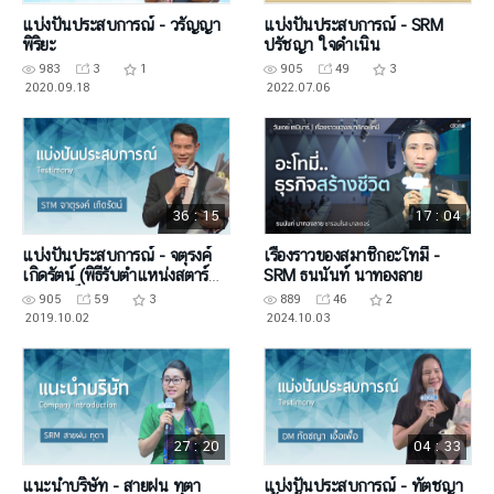
แบ่งปันประสบการณ์ - วรัญญา
แบ่งปันประสบการณ์ - SRM
พิริยะ
ปรัชญา ใจดำเนิน
983
3
1
905
49
3
2020.09.18
2022.07.06
36 : 15
17 : 04
แบ่งปันประสบการณ์ - จตุรงค์
เรื่องราวของสมาชิกอะโทมี่ -
เกิดรัตน์ (พิธีรับตำแหน่งสตาร์
SRM ธนนันท์ นาทองลาย
มาสเตอร์)
905
59
3
889
46
2
2019.10.02
2024.10.03
27 : 20
04 : 33
แนะนำบริษัท - สายฝน ทุตา
แบ่งปันประสบการณ์ - ทัตชญา