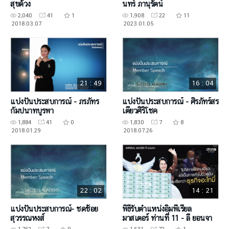
สุขด้วง
นทร์ ภานุรัตน์
2,040
41
1
1,908
22
11
2018.03.07
2023.01.05
21 : 49
16 : 04
แบ่งปันประสบการณ์ - ภรภัทร
แบ่งปันประสบการณ์ - ศิรภัทร์สร
กัมปนาทบูรพา
เตียวศิริโชค
1,884
41
0
1,830
7
8
2018.01.29
2018.07.26
22 : 02
14 : 21
แบ่งปันประสบการณ์- ชดช้อย
พิธีรับตำแหน่งอิมพีเรียล
สุวรรณหงส์
มาสเตอร์ ท่านที่ 11 - ลี ยอนจา