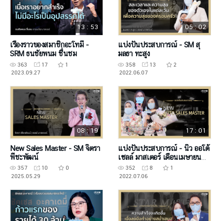
13 : 53
05 : 02
เรื่องราวของสมาชิกอะโทมี่ -
แบ่งปันประสบการณ์ - SM สุ
SRM ธนชัยพนม ชื่นชม
มลธา ทะสูง
363
17
1
358
13
2
2023.09.27
2022.06.07
08 : 19
17 : 01
New Sales Master - SM จิตรา
แบ่งปันประสบการณ์ - นิว ออโต้
พีชะพัฒน์
เซลล์ มาสเตอร์ เดือนเมษายน
2565
357
10
0
352
8
1
2025.05.29
2022.07.06