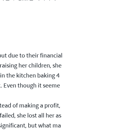
t due to their financial 
ising her children, she 
n the kitchen baking 4
k. Even though it seeme
tead of making a profit, 
led, she lost all her as
significant, but what ma