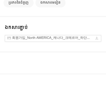
ប្រភពនៃជំនួញ
ឯកសារមេរៀន
ឯកសារភ្ជាប់
회원가입_North AMERICA_캐나다_크메르어_하단삭제.jpg