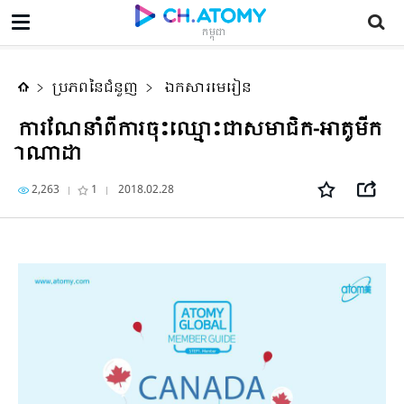
ការណែនាំពីការចុះឈ្មោះជាសមាជិក-អាតូមីកាណាដា
កម្ពុជា
ប្រភពនៃជំនួញ
ឯកសារមេរៀន
ការណែនាំពីការចុះឈ្មោះជាសមាជិក-អាតូមីក
ាណាដា
2,263
1
2018.02.28