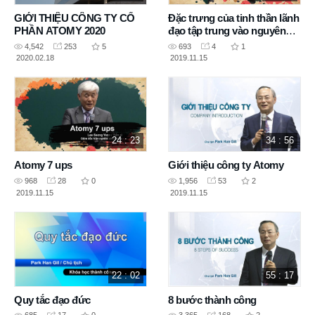
GIỚI THIỆU CÔNG TY CỔ
Đặc trưng của tinh thần lãnh
PHẦN ATOMY 2020
đạo tập trung vào nguyên
tắc
4,542
253
5
693
4
1
2020.02.18
2019.11.15
24 : 23
34 : 56
Atomy 7 ups
Giới thiệu công ty Atomy
968
28
0
1,956
53
2
2019.11.15
2019.11.15
22 : 02
55 : 17
Quy tắc đạo đức
8 bước thành công