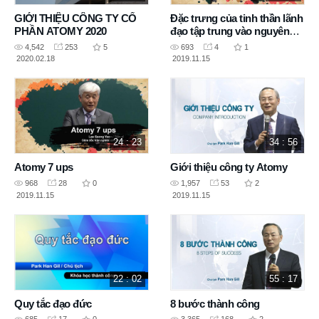
GIỚI THIỆU CÔNG TY CỔ
Đặc trưng của tinh thần lãnh
PHẦN ATOMY 2020
đạo tập trung vào nguyên
tắc
4,542
253
5
693
4
1
2020.02.18
2019.11.15
24 : 23
34 : 56
Atomy 7 ups
Giới thiệu công ty Atomy
968
28
0
1,957
53
2
2019.11.15
2019.11.15
22 : 02
55 : 17
Quy tắc đạo đức
8 bước thành công