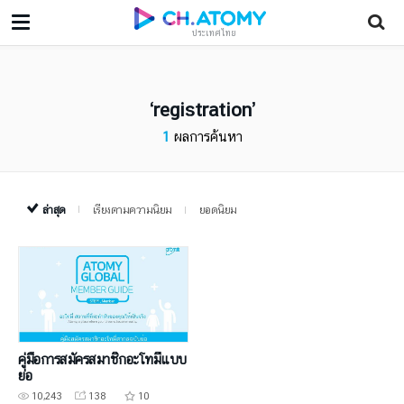
ประเทศไทย
registration
1
ผลการค้นหา
ล่าสุด
เรียงตามความนิยม
ยอดนิยม
คู่มือการสมัครสมาชิกอะโทมี่แบบ
ย่อ
10,243
138
10