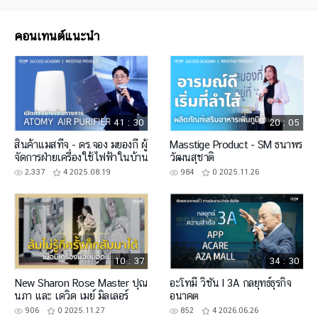
คอนเทนต์แนะนำ
41 : 30
20 : 05
สินค้าแมสทีจ - ดร.จอง มยองกี ผู้
Masstige Product - SM ธนาพร
จัดการฝ่ายเครื่องใช้ไฟฟ้าในบ้าน
วัฒนสุชาติ
2,337
4
2025.08.19
984
0
2025.11.26
10 : 37
34 : 30
New Sharon Rose Master ปุณ
อะโทมี่ วิชั่น l 3A กลยุทธ์ธุรกิจ
นภา และ เดวิด เมย์ มิลเลอร์
อนาคต
906
0
2025.11.27
852
4
2026.06.26