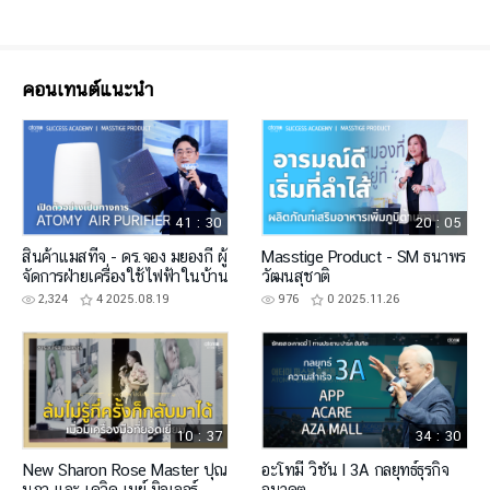
คอนเทนต์แนะนำ
41 : 30
20 : 05
สินค้าแมสทีจ - ดร.จอง มยองกี ผู้
Masstige Product - SM ธนาพร
จัดการฝ่ายเครื่องใช้ไฟฟ้าในบ้าน
วัฒนสุชาติ
2,324
4
2025.08.19
976
0
2025.11.26
10 : 37
34 : 30
New Sharon Rose Master ปุณ
อะโทมี่ วิชั่น l 3A กลยุทธ์ธุรกิจ
นภา และ เดวิด เมย์ มิลเลอร์
อนาคต