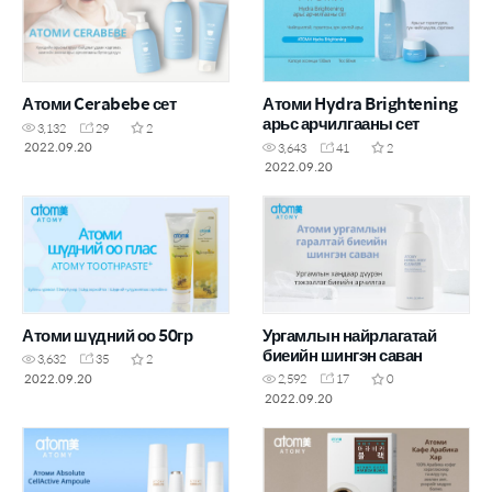
Атоми Cerabebe сет
Атоми Hydra Brightening
арьс арчилгааны сет
3,132
29
2
2022.09.20
3,643
41
2
2022.09.20
Атоми шүдний оо 50гр
Ургамлын найрлагатай
биеийн шингэн саван
3,632
35
2
2022.09.20
2,592
17
0
2022.09.20