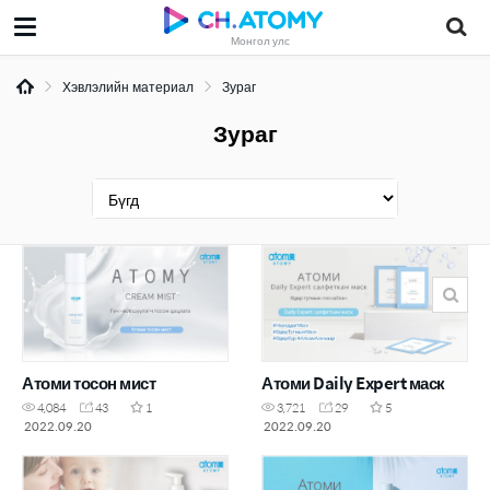
Монгол улс
Хэвлэлийн материал
Зураг
Зураг
Атоми тосон мист
Атоми Daily Expert маск
4,084
43
1
3,721
29
5
2022.09.20
2022.09.20