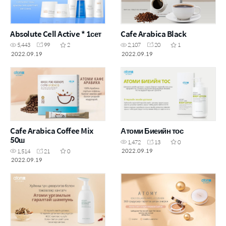
Absolute Cell Active * 1сет
Cafe Arabica Black
5,443
99
2
2,107
20
1
2022.09.19
2022.09.19
Cafe Arabica Coffee Mix
Атоми Биеийн тос
50ш
1,472
13
0
2022.09.19
1,514
21
0
2022.09.19