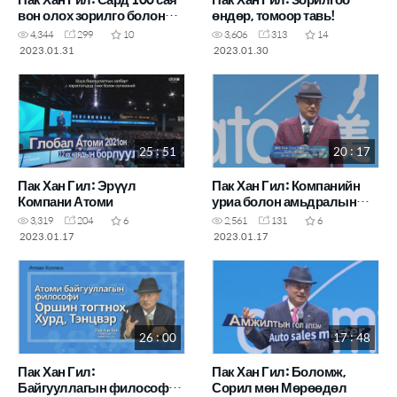
вон олох зорилго болон
өндөр, томоор тавь!
сорилт
4,344
299
10
3,606
313
14
2023.01.31
2023.01.30
25 : 51
20 : 17
Пак Хан Гил: Эрүүл
Пак Хан Гил: Компанийн
Компани Атоми
уриа болон амьдралын
зохиол /Алсын хараагаа
3,319
204
6
2,561
131
6
тунхаглах
2023.01.17
2023.01.17
26 : 00
17 : 48
Пак Хан Гил:
Пак Хан Гил: Боломж,
Байгууллагын философи/
Сорил мөн Мөрөөдөл