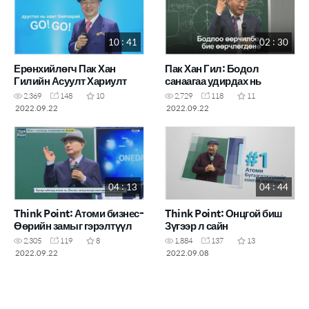
10 : 41
02 : 30
Ерөнхийлөгч Пак Хан
Пак Хан Гил: Бодол
Гилийн Асуулт Хариулт
санаагаа удирдах нь
2,369
148
10
2,729
118
11
2022.09.22
2022.09.22
04 : 13
04 : 44
Think Point: Атоми бизнес-
Think Point: Онцгой биш
Өөрийн замыг гэрэлтүүл
Зүгээр л сайн
2,305
119
8
1,884
137
13
2022.09.22
2022.09.08