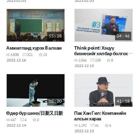
2023.01.03
2023.01.03
55 : 28
04 : 46
Амжилтанд хүрэх 8 алхам
Think point: Хэцүү
бизнесийг хялбар болгох
4,838
321
15
нь
2022.12.16
1,066
108
8
2022.12.15
02 : 20
41 : 18
Өдөр бүр шинэ/日新又日新
Пак Хан Гил: Компанийн
алсын хараа
447
4
0
2022.12.14
1,192
41
6
2022.12.13