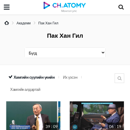
Монгол улс
Академи
Пак Хан Гил
Пак Хан Гил
Хамгийн сүүлийн үеийн
Их үзсэн
Хамгийн алдартай
39 : 09
06 : 19