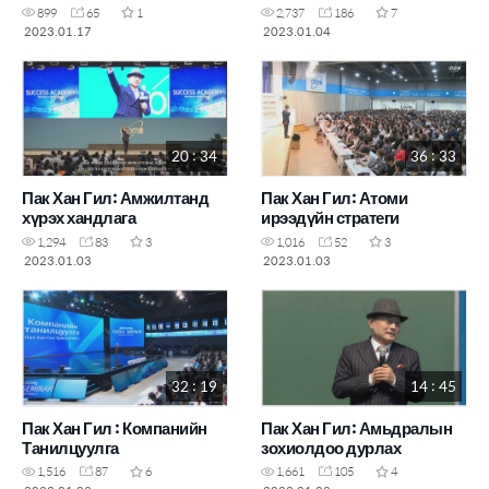
Оршин тогтнох, Хурд,
899
65
1
2,737
186
7
Тэнцвэр
2023.01.17
2023.01.04
20 : 34
36 : 33
Пак Хан Гил: Амжилтанд
Пак Хан Гил: Атоми
хүрэх хандлага
ирээдүйн стратеги
1,294
83
3
1,016
52
3
2023.01.03
2023.01.03
32 : 19
14 : 45
Пак Хан Гил : Компанийн
Пак Хан Гил: Амьдралын
Танилцуулга
зохиолдоо дурлах
1,516
87
6
1,661
105
4