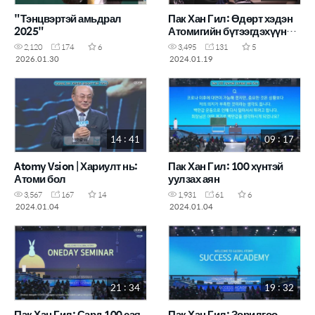
"Тэнцвэртэй амьдрал
Пак Хан Гил: Өдөрт хэдэн
2025"
Атомигийн бүтээгдэхүүн
тантай хамт байдаг бэ?
2,120
174
6
3,495
131
5
2026.01.30
2024.01.19
14 : 41
09 : 17
Atomy Vsion | Хариулт нь:
Пак Хан Гил: 100 хүнтэй
Атоми бол
уулзах аян
3,567
167
14
1,931
61
6
2024.01.04
2024.01.04
21 : 34
19 : 32
Пак Хан Гил: Сард 100 сая
Пак Хан Гил: Зорилгоо