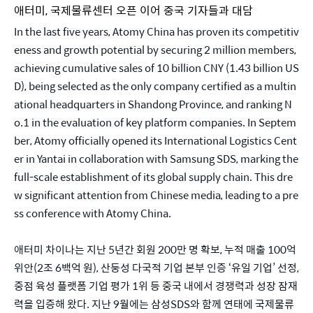
애터미, 국제물류센터 오픈 이어 중국 기자들과 대담
In the last five years, Atomy China has proven its competitiv
eness and growth potential by securing 2 million members, 
achieving cumulative sales of 10 billion CNY (1.43 billion US
D), being selected as the only company certified as a multin
ational headquarters in Shandong Province, and ranking N
o.1 in the evaluation of key platform companies. In Septem
ber, Atomy officially opened its International Logistics Cent
er in Yantai in collaboration with Samsung SDS, marking the 
full-scale establishment of its global supply chain. This dre
w significant attention from Chinese media, leading to a pre
ss conference with Atomy China.
애터미 차이나는 지난 5년간 회원 200만 명 확보, 누적 매출 100억 
위안(2조 6백억 원), 산둥성 다국적 기업 본부 인증 ‘유일 기업’ 선정, 
중점 육성 플랫폼 기업 평가 1위 등 중국 내에서 경쟁력과 성장 잠재
력을 입증해 왔다. 지난 9월에는 삼성SDS와 함께 연태에 국제물류