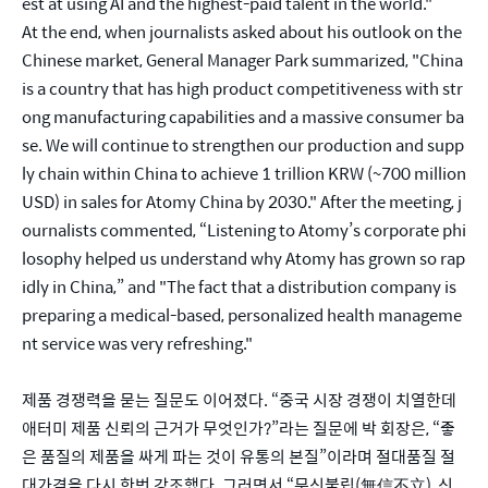
est at using AI and the highest-paid talent in the world."
At the end, when journalists asked about his outlook on the 
Chinese market, General Manager Park summarized, "China 
is a country that has high product competitiveness with str
ong manufacturing capabilities and a massive consumer ba
se. We will continue to strengthen our production and supp
ly chain within China to achieve 1 trillion KRW (~700 million 
USD) in sales for Atomy China by 2030." After the meeting, j
ournalists commented, “Listening to Atomy’s corporate phi
losophy helped us understand why Atomy has grown so rap
idly in China,” and "The fact that a distribution company is 
preparing a medical-based, personalized health manageme
nt service was very refreshing." 
제품 경쟁력을 묻는 질문도 이어졌다. “중국 시장 경쟁이 치열한데 
애터미 제품 신뢰의 근거가 무엇인가?”라는 질문에 박 회장은, “좋
은 품질의 제품을 싸게 파는 것이 유통의 본질”이라며 절대품질 절
대가격을 다시 한번 강조했다. 그러면서 “무신불립(無信不立), 신