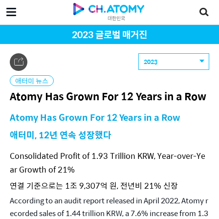
대한민국
2023 글로벌 매거진
2023
애터미 뉴스
Atomy Has Grown For 12 Years in a Row
Atomy Has Grown For 12 Years in a Row
애터미, 12년 연속 성장했다
Consolidated Profit of 1.93 Trillion KRW, Year-over-Ye
ar Growth of 21%
연결 기준으로는 1조 9,307억 원, 전년비 21% 신장
According to an audit report released in April 2022, Atomy r
ecorded sales of 1.44 trillion KRW, a 7.6% increase from 1.3