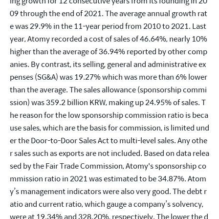
ing growth for 12 consecutive years from its founding in 20
09 through the end of 2021. The average annual growth rat
e was 29.9% in the 11-year period from 2010 to 2021. Last 
year, Atomy recorded a cost of sales of 46.64%, nearly 10% 
higher than the average of 36.94% reported by other comp
anies. By contrast, its selling, general and administrative ex
penses (SG&A) was 19.27% which was more than 6% lower 
than the average. The sales allowance (sponsorship commi
ssion) was 359.2 billion KRW, making up 24.95% of sales. T
he reason for the low sponsorship commission ratio is beca
use sales, which are the basis for commission, is limited und
er the Door-to-Door Sales Act to multi-level sales. Any othe
r sales such as exports are not included. Based on data relea
sed by the Fair Trade Commission, Atomy's sponsorship co
mmission ratio in 2021 was estimated to be 34.87%. Atom
y’s management indicators were also very good. The debt r
atio and current ratio, which gauge a company’s solvency, 
were at 19.34% and 328.20%, respectively. The lower the d