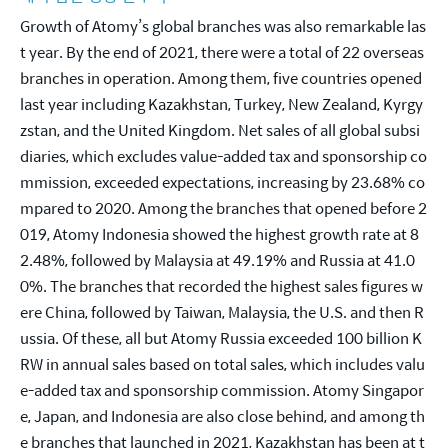
Growth of Atomy’s global branches was also remarkable las
t year. By the end of 2021, there were a total of 22 overseas 
branches in operation. Among them, five countries opened 
last year including Kazakhstan, Turkey, New Zealand, Kyrgy
zstan, and the United Kingdom. Net sales of all global subsi
diaries, which excludes value-added tax and sponsorship co
mmission, exceeded expectations, increasing by 23.68% co
mpared to 2020. Among the branches that opened before 2
019, Atomy Indonesia showed the highest growth rate at 8
2.48%, followed by Malaysia at 49.19% and Russia at 41.0
0%. The branches that recorded the highest sales figures w
ere China, followed by Taiwan, Malaysia, the U.S. and then R
ussia. Of these, all but Atomy Russia exceeded 100 billion K
RW in annual sales based on total sales, which includes valu
e-added tax and sponsorship commission. Atomy Singapor
e, Japan, and Indonesia are also close behind, and among th
e branches that launched in 2021, Kazakhstan has been at t