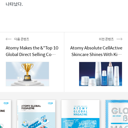
나타났다.
다음 콘텐츠
이전 콘텐츠
Atomy Makes the &"Top 10
Atomy Absolute CellActive
Global Direct Selling Comp
Skincare Shines With King
anies&"
Sejong Award