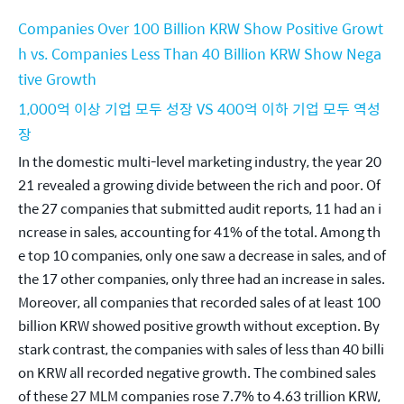
Companies Over 100 Billion KRW Show Positive Growt
h vs. Companies Less Than 40 Billion KRW Show Nega
tive Growth
1,000억 이상 기업 모두 성장 VS 400억 이하 기업 모두 역성
장
In the domestic multi-level marketing industry, the year 20
21 revealed a growing divide between the rich and poor. Of 
the 27 companies that submitted audit reports, 11 had an i
ncrease in sales, accounting for 41% of the total. Among th
e top 10 companies, only one saw a decrease in sales, and of 
the 17 other companies, only three had an increase in sales. 
Moreover, all companies that recorded sales of at least 100 
billion KRW showed positive growth without exception. By 
stark contrast, the companies with sales of less than 40 billi
on KRW all recorded negative growth. The combined sales 
of these 27 MLM companies rose 7.7% to 4.63 trillion KRW, 