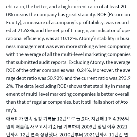
ebt ratio, the better, and a high current ratio of at least 20
0% means the company has great stability. ROE (Return on 
Equity), a measure of a company’s profitability, was record
ed at 21.63%, and the net profit margin, an indicator of ope
rational efficiency, was at 10.12%. Atomy’s stability in busi
ness management was even more striking when comparing 
with the average of all the multi-level marketing companies 
that submitted audit reports. Excluding Atomy, the average 
ROE of the other companies was -0.24%. Moreover, the ave
rage debt ratio was 50.92% and the current ratio was 293.9
2%. The data (excluding ROE) shows that stability in manag
ement of multi-level marketing companies is better overall 
than that of regular companies, but it still falls short of Ato
my’s.
애터미가 연속 성장 기록을 12년으로 늘렸다. 지난해 1조 4,396억 
원의 매출(감사보고서 기준)을 기록하며 2009년 창업 이후 2021
년까지 12년 연속 성장했다. 2010년부터 2021년까지 11년간 연