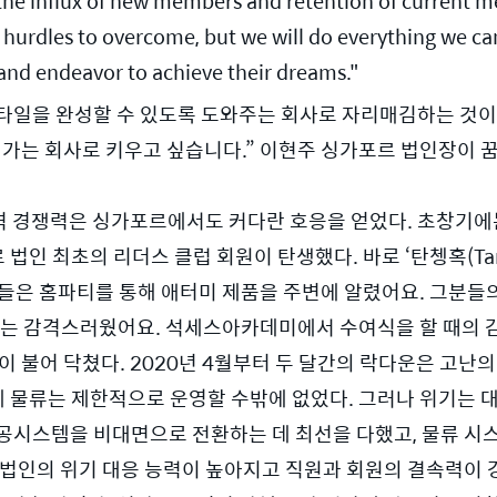
the influx of new members and retention of current m
ny hurdles to overcome, but we will do everything we 
 and endeavor to achieve their dreams."
일을 완성할 수 있도록 도와주는 회사로 자리매김하는 것이죠
어가는 회사로 키우고 싶습니다.” 이현주 싱가포르 법인장이 꿈
격 경쟁력은 싱가포르에서도 커다란 호응을 얻었다. 초창기에
법인 최초의 리더스 클럽 회원이 탄생했다. 바로 ‘탄쳉혹(Tan C
분들은 홈파티를 통해 애터미 제품을 주변에 알렸어요. 그분들의
때는 감격스러웠어요. 석세스아카데미에서 수여식을 할 때의 감동
이 불어 닥쳤다. 2020년 4월부터 두 달간의 락다운은 고난
에 물류는 제한적으로 운영할 수밖에 없었다. 그러나 위기는 
공시스템을 비대면으로 전환하는 데 최선을 다했고, 물류 시
 법인의 위기 대응 능력이 높아지고 직원과 회원의 결속력이 강