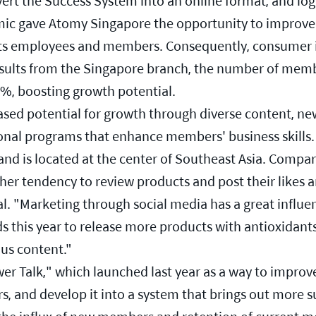
rt the Success System into an online format, and logi
ic gave Atomy Singapore the opportunity to improve i
of its employees and members. Consequently, consumer 
results from the Singapore branch, the number of mem
%, boosting growth potential.
reased potential for growth through diverse content, n
onal programs that enhance members' business skills.
 and is located at the center of Southeast Asia. Comp
her tendency to review products and post their likes a
tal. "Marketing through social media has a great influ
s this year to release more products with antioxidant
us content."
er Talk," which launched last year as a way to impro
, and develop it into a system that brings out more su