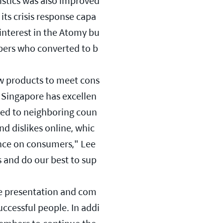
stics was also improved 
ts crisis response capa
interest in the Atomy bu
bers who converted to b
ew products to meet cons
 Singapore has excellen
ared to neighboring coun
nd dislikes online, whic
ence on consumers," Lee 
s and do our best to sup
ve presentation and com
ccessful people. In addi