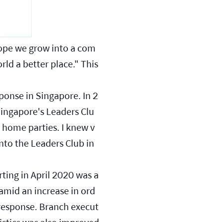
hope we grow into a com
d a better place." This 
ponse in Singapore. In 2
ingapore's Leaders Clu
 home parties. I knew v
nto the Leaders Club in 
ing in April 2020 was a 
amid an increase in ord
 response. Branch execut