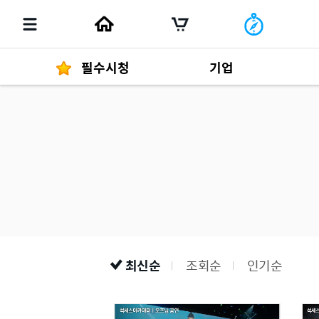
필수시청
기업
경영자 메세지
292
발행물
최신순
조회순
인기순