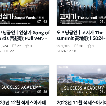
07 : 43
05 :
프닝공연ㅣ언상가 Song of
오프닝공연ㅣ고지가 The
rds 言想歌 FUll ver.ㅣ
summit 高地歌ㅣ2024년을
025년 1월 17일 석세스아
마무리하며
1,524
22
0
1,305
38
1
데미
25.01.22
2024.12.18
05 : 38
06 :
023년 12월 석세스아카데
2023년 11월 석세스아카