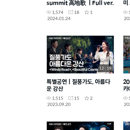
summit 高地歌 ㅣFull ver.
미
1,574
18
1
2024.01.24
20
12 : 19
특별공연ㅣ질풍가도, 아름다
2
운 강산
카
1,515
15
2
2023.09.20
20