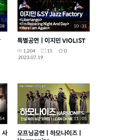
 08
10 : 31
단
특별공연ㅣ이지민 VIOLIST
1,204
15
0
2023.07.19
 54
11 : 05
ㅣ사
오프닝공연ㅣ하모나이즈ㅣ