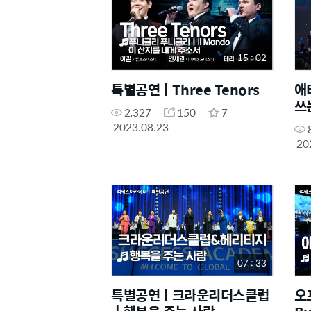
15 : 02
특별공연ㅣThree Tenors
애
쓰
2,327
150
7
2023.08.23
20
07 : 33
특별공연ㅣ크라운리더스클럽
오