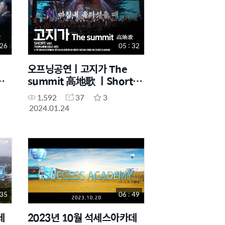
 26
05 : 32
오프닝공연ㅣ고지가 The
summit 高地歌 ㅣShort
ver.
1,592
37
3
2024.01.24
 35
06 : 49
데
2023년 10월 석세스아카데