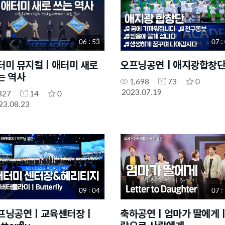
06 : 53
07 :
터미 뮤지컬ㅣ애터미 새로
오프닝공연ㅣ애지광합창
는 역사
1,698
73
0
2023.07.19
827
14
0
23.08.23
09 : 04
07 :
프닝공연ㅣ교육센터장ㅣ
축하공연ㅣ엄마가 딸에게