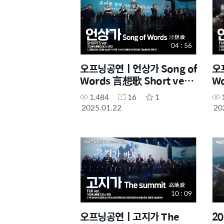
04 : 56
오프닝공연ㅣ언상가 Song of
오
Words 言想歌 Short ver.
Wo
ㅣ2025년 1월 17일 석세스
2
1,484
16
1
아카데미
카
2025.01.22
20
10 : 09
오프닝공연ㅣ고지가 The
2