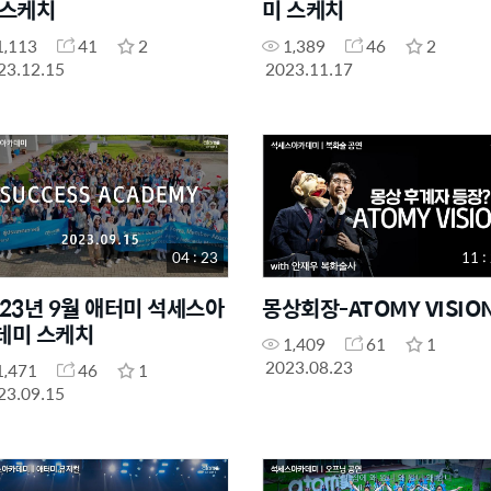
 스케치
미 스케치
1,113
41
2
1,389
46
2
23.12.15
2023.11.17
04 : 23
11 :
023년 9월 애터미 석세스아
몽상회장-ATOMY VISIO
데미 스케치
1,409
61
1
2023.08.23
1,471
46
1
23.09.15