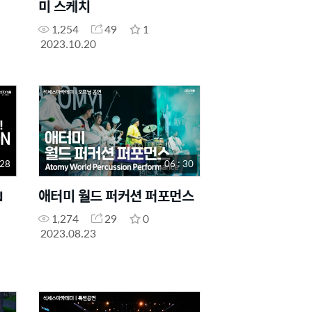
미 스케치
1,254
49
1
2023.10.20
 28
06 : 30
N
애터미 월드 퍼커션 퍼포먼스
1,274
29
0
2023.08.23