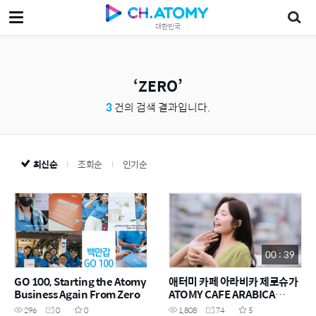
대한민국
ZERO
3
건의 검색 결과입니다.
최신순
조회순
인기순
00 : 39
GO 100, Starting the Atomy
애터미 카페 아라비카 제로슈가
Business Again From Zero
ATOMY CAFE ARABICA
ZERO SUGAR .ICE
296
0
0
1,808
74
5