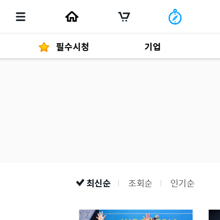
필수시청
기업
경영자 메세지
292
발행물
최신순
조회순
인기순