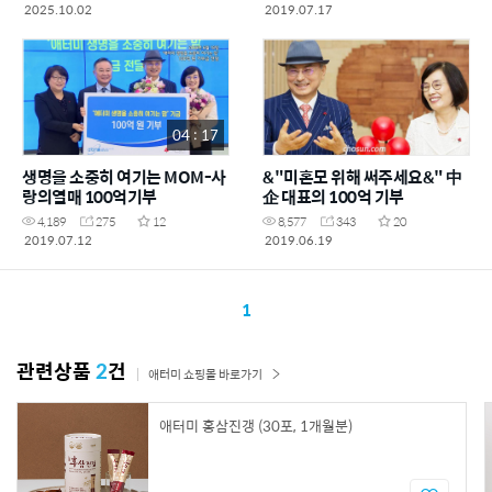
2025.10.02
2019.07.17
04 : 17
생명을 소중히 여기는 MOM-사
&"미혼모 위해 써주세요&" 中
랑의열매 100억기부
企 대표의 100억 기부
4,189
275
12
8,577
343
20
2019.07.12
2019.06.19
1
관련상품
2
건
애터미 쇼핑몰 바로가기
애터미 홍삼진갱 (30포, 1개월분)