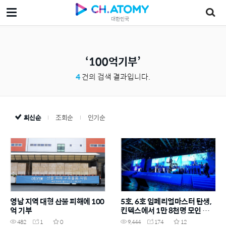
대한민국
100억기부
4
건의 검색 결과입니다.
최신순
조회순
인기순
영남 지역 대형 산불 피해에 100
5호, 6호 임페리얼마스터 탄생,
억 기부
킨텍스에서 1만 8천명 모인 가운
데 승급식 진행
482
1
0
9,444
174
12