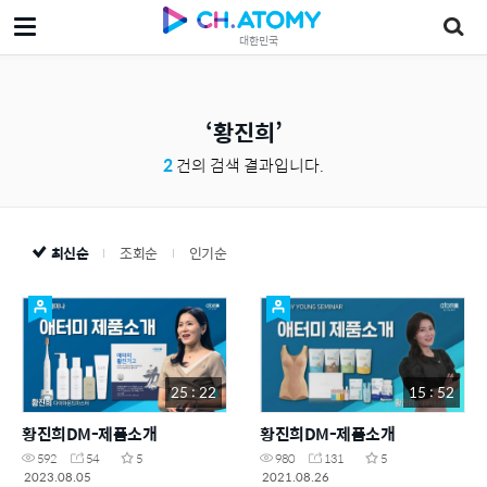
대한민국
황진희
2
건의 검색 결과입니다.
최신순
조회순
인기순
25 : 22
15 : 52
황진희DM-제품소개
황진희DM-제품소개
592
54
5
980
131
5
2023.08.05
2021.08.26