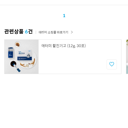
1
관련상품
6
건
애터미 쇼핑몰 바로가기
애터미 활진기고 (12g, 30포)