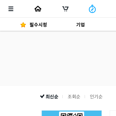
필수시청
기업
경영자 메세지
292
발행물
최신순
조회순
인기순