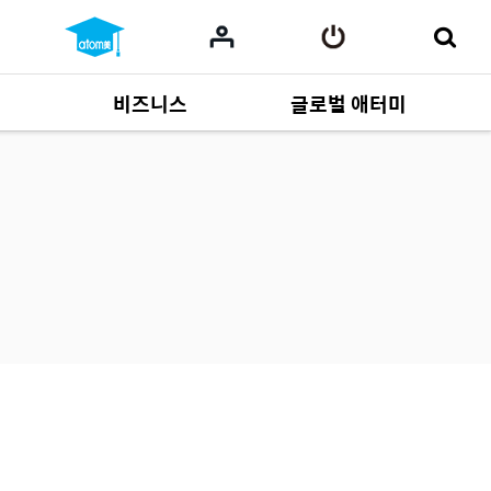
비즈니스
글로벌 애터미
사업 자료
165
Multi-language
551