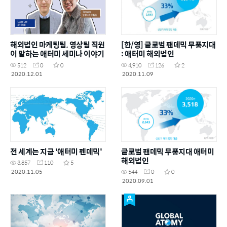
해외법인 마케팅팀, 영상팀 직원
[한/영] 글로벌 팬데믹 무풍지대
이 말하는 애터미 세미나 이야기
: 애터미 해외법인
512
0
0
4,910
126
2
2020.12.01
2020.11.09
전 세계는 지금 '애터미 펜데믹'
글로벌 팬데믹 무풍지대 애터미
해외법인
3,857
110
5
2020.11.05
544
0
0
2020.09.01