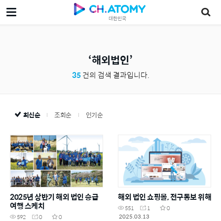
대한민국
해외법인
35
건의 검색 결과입니다.
최신순
조회순
인기순
2025년 상반기 해외 법인 승급
해외 법인 쇼핑몰, 전구동보 위해
여행 스케치
551
1
0
2025.03.13
592
0
0