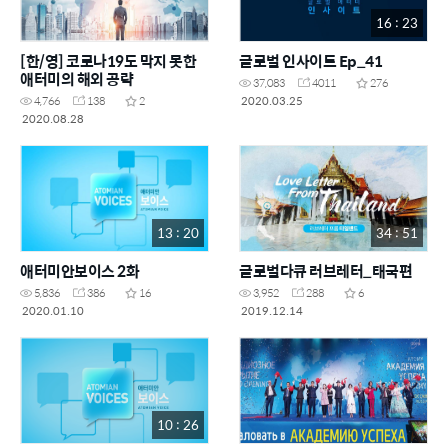
16 : 23
[한/영] 코로나19도 막지 못한
글로벌 인사이트 Ep_41
애터미의 해외 공략
37,083
4011
276
2020.03.25
4,766
138
2
2020.08.28
13 : 20
34 : 51
애터미안보이스 2화
글로벌다큐 러브레터_태국편
5,836
386
16
3,952
288
6
2020.01.10
2019.12.14
10 : 26