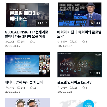
11 : 54
07 : 33
GLOBAL INSIGHT : 전세계로
애터미 비전 ㅣ 애터미의 글로벌
뻗어나가는 애터미 오픈 계획
도약
2,108
154
1
4,499
247
5
2021.08.15
2021.07.14
13 : 03
애터미, 올해 특이점 지난다
글로벌 인사이트 Ep_43
3,493
143
11
1,939
118
3
2021.02.01
2020.12.23