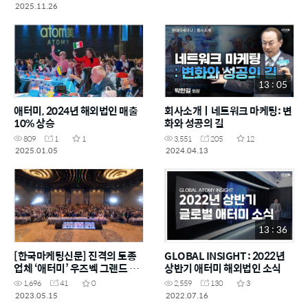
2025.11.26
13 : 05
애터미, 2024년 해외법인 매출
회사소개ㅣ네트워크 마케팅: 변
10% 상승
화와 성공의 길
809
1
1
3,551
205
12
2025.01.05
2024.04.13
13 : 36
[한국마케팅신문] 진격의 토종
GLOBAL INSIGHT : 2022년
업체 ‘애터미’ 우즈벡 그랜드 오
상반기 애터미 해외법인 소식
픈
1,696
41
0
2,559
130
3
2023.05.15
2022.07.16