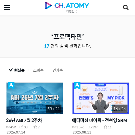
대한민국
프로팩타민
17
건의 검색 결과입니다.
최신순
조회순
인기순
53 : 21
16 : 24
26년 ABI 7월 2주차
애터미샵 마이픽 - 전현영 SRM
459
33
2
1,576
107
11
2026.07.14
2025.08.11