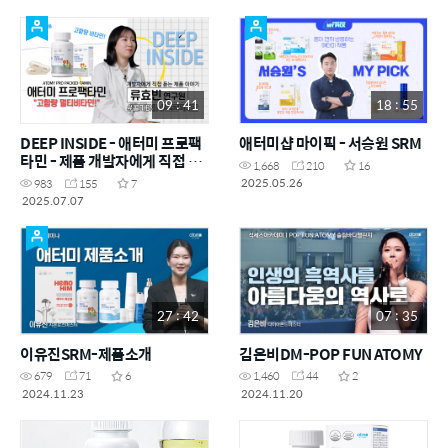
09 : 41
18 : 55
DEEP INSIDE - 애터미 프로팩
애터미샵 마이픽 - 서승원 SRM
타민 - 제품 개발자에게 직접 듣
1,668
210
16
는 제품 이야기
2025.05.26
983
155
7
2025.07.07
27 : 42
07 : 35
이유진SRM-제품소개
김은비DM-POP FUN ATOMY
679
71
6
1,460
44
2
2024.11.23
2024.11.20