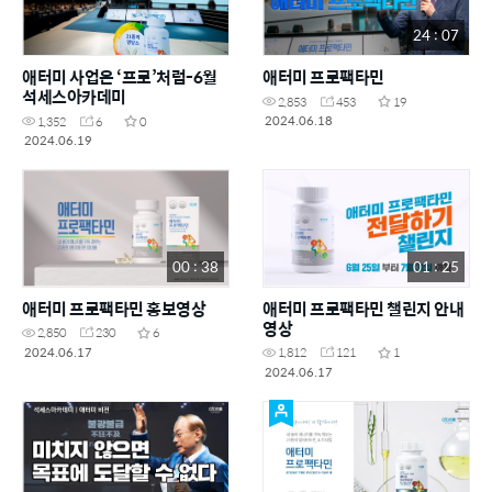
24 : 07
애터미 사업은 ‘프로’처럼-6월
애터미 프로팩타민
석세스아카데미
2,853
453
19
2024.06.18
1,352
6
0
2024.06.19
00 : 38
01 : 25
애터미 프로팩타민 홍보영상
애터미 프로팩타민 챌린지 안내
영상
2,850
230
6
2024.06.17
1,812
121
1
2024.06.17