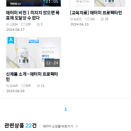
21 : 05
애터미 비전ㅣ미치지 않으면 목
[교육자료] 애터미 프로팩타민
표에 도달할 수 없다
6,622
260
28
2024.06.13
1,834
109
5
2024.06.17
12 : 24
신제품 소개 - 애터미 프로팩타
민
3,465
509
13
2024.06.03
1
관련상품
22
건
애터미 쇼핑몰 바로가기