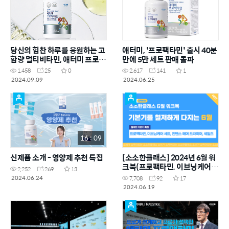
당신의 힘찬 하루를 응원하는 고
애터미, '프로팩타민' 출시 40분
함량 멀티비타민, 애터미 프로팩
만에 5만 세트 판매 돌파
타민
1,458
25
0
2,617
141
1
2024.09.09
2024.06.25
16 : 09
신제품 소개 - 영양제 추천 특집
[소소한클래스] 2024년 6월 워
크북(프로팩타민, 이브닝케어
2,252
269
13
세트, 인텐스 헤어드라이어,
2024.06.24
7,708
92
17
SALES)
2024.06.19