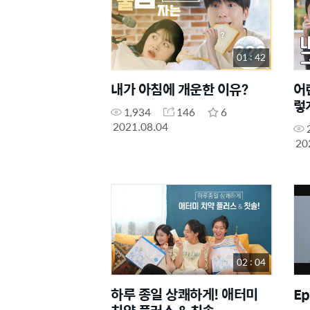
01 : 42
내가 아침에 개운한 이유?
어
렇
1,934
146
6
2021.08.04
20
02 : 04
하루 종일 상쾌하게! 애터미
E