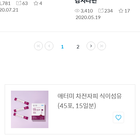
감자라면
1,781
63
4
20.07.21
3,410
234
17
2020.05.19
1
2
애터미 차전자피 식이섬유
(45포, 15일분)