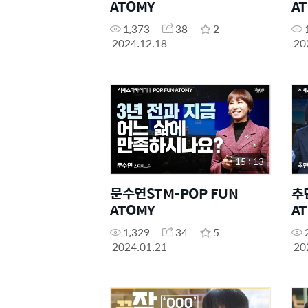
ATOMY
A
1,373
38
2
2024.12.18
20
15 : 13
문수연STM-POP FUN
추
ATOMY
A
1,329
34
5
2024.01.21
20