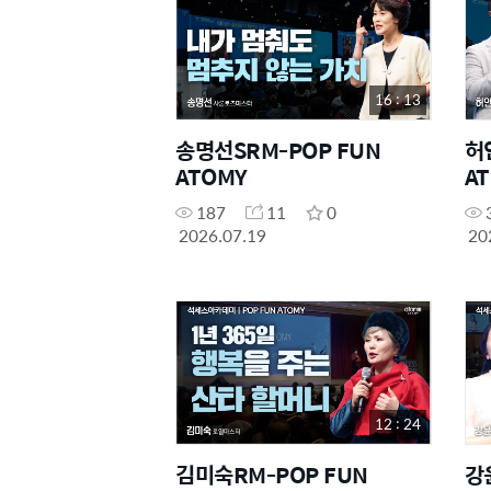
16 : 13
송명선SRM-POP FUN
허
ATOMY
A
187
11
0
2026.07.19
20
12 : 24
김미숙RM-POP FUN
강