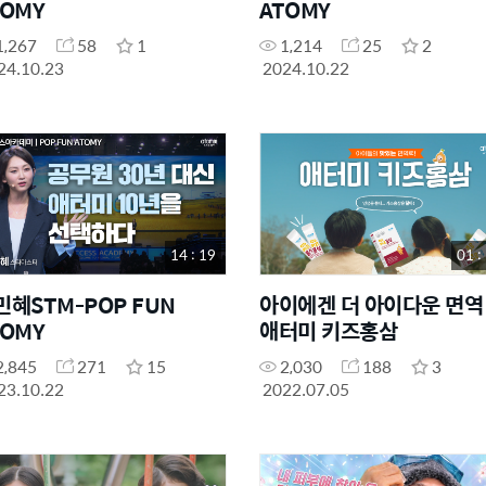
TOMY
ATOMY
1,267
58
1
1,214
25
2
24.10.23
2024.10.22
14 : 19
01 :
민혜STM-POP FUN
아이에겐 더 아이다운 면역 
TOMY
애터미 키즈홍삼
2,845
271
15
2,030
188
3
23.10.22
2022.07.05