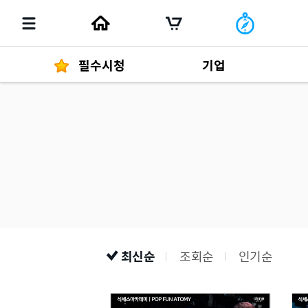
필수시청
기업
경영자 메세지
292
발행물
최신순
조회순
인기순