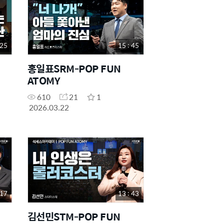
 25
15 : 45
홍일표SRM-POP FUN
ATOMY
610
21
1
2026.03.22
 17
13 : 43
김선민STM-POP FUN