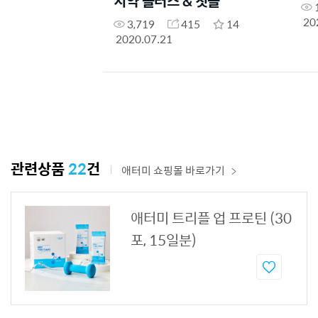
치약 플러스 & 칫솔
20
3,719
415
14
2020.07.21
관련상품
22
건
애터미 쇼핑몰 바로가기
애터미 트리플 업 프로틴 (30
포, 15일분)