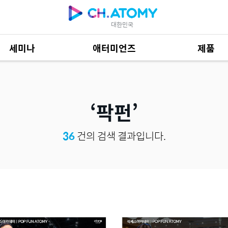
대한민국
세미나
애터미언즈
제품
제품 자료
684
팍펀
36
건의 검색 결과입니다.