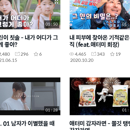
01 : 50
01 :
린이 칫솔 - 내가 어디가 그
내 피부에 찾아온 기적같은
게 좋아?
직 (feat.애터미 회장)
2,480
296
6
4,465
343
19
21.06.15
2020.10.20
01 : 28
01 :
p. 01 남자가 이별했을 때
애터미 감자라면 - 쫄깃 탱