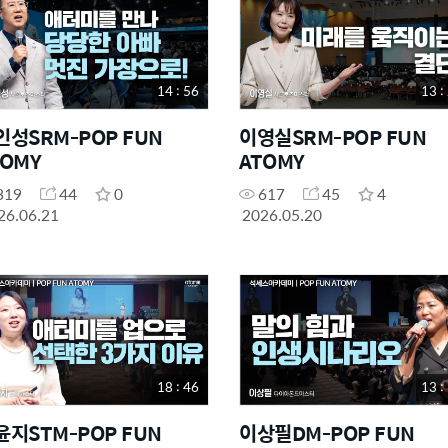
14 : 56
13 :
인성SRM-POP FUN
이영실SRM-POP FUN
TOMY
ATOMY
319
44
0
617
45
4
26.06.21
2026.05.20
18 : 46
13 :
윤지STM-POP FUN
이상필DM-POP FUN