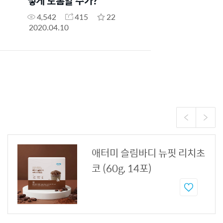
렇게 도톰할 수가?
4,542
415
22
2020.04.10
애터미 슬림바디 뉴핏 리치초
코 (60g, 14포)