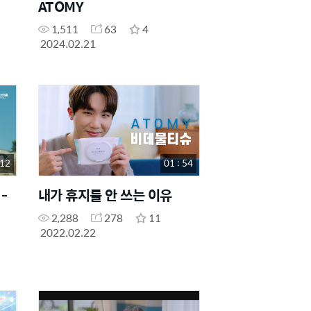
ATOMY
1,511
63
4
2024.02.21
 12
01 : 54
-
내가 휴지를 안 쓰는 이유
2,288
278
11
2022.02.22