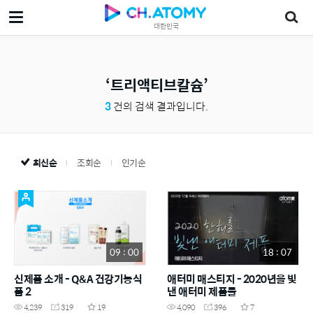
대한민국
트리액티브칼슘
3
건의 검색 결과입니다.
최신순
조회순
인기순
09 : 00
18 : 07
신제품 소개 - Q&A 건강기능식
애터미 매스티지 - 2020년을 빛
품 2
낸 애터미 제품들
4,239
319
19
4,090
396
7