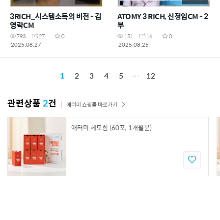
3RICH_시스템소득의 비전 - 김
ATOMY 3 RICH, 신정임CM - 2
영락CM
부
793
27
0
151
16
0
2025.08.27
2025.08.25
1
2
3
4
5
12
관련상품
2
건
애터미 쇼핑몰 바로가기
애터미 헤모힘 (60포, 1개월분)