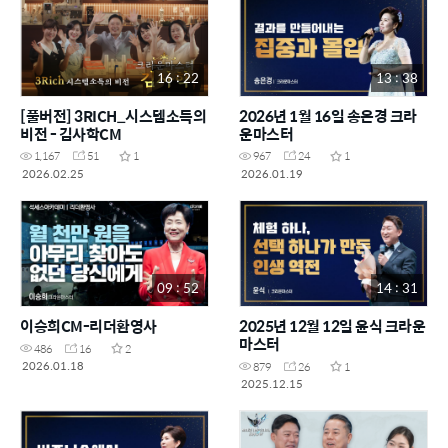
16 : 22
13 : 38
[풀버전] 3RICH_시스템소득의
2026년 1월 16일 송은경 크라
비전 - 김사학CM
운마스터
1,167
51
1
967
24
1
2026.02.25
2026.01.19
09 : 52
14 : 31
이승희CM-리더환영사
2025년 12월 12일 윤식 크라운
마스터
486
16
2
2026.01.18
879
26
1
2025.12.15