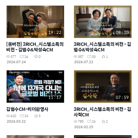
19 : 22
08 : 10
[풀버전] 3RICH_시스템소득의
3RICH_시스템소득의 비전 - 김
비전 - 김범수&박성숙CM
범수&박성숙CM
377
26
0
357
33
1
2026.07.24
2026.07.22
11 : 17
07 : 59
김범수CM-리더환영사
3RICH_시스템소득의 비전 - 김
사학CM
610
24
3
2026.03.22
785
26
2
2026.02.25