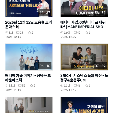
13 : 37
58 : 52
2025년 12월 12일 오승현 크라
애터미 사업, 00부터 바로 세워
운마스터
라! | MAKE IMPERIAL SHOW
EP.6
815
23
2
1,609
42
1
2025.12.15
2025.12.09
06 : 40
07 : 59
애터미 가족 이야기 - 정덕문 크
3RICH_시스템 소득의 비전 - 노
라운마스터
정구&윤은주CM
1,318
52
2
1,115
46
1
2025.11.19
2025.11.19