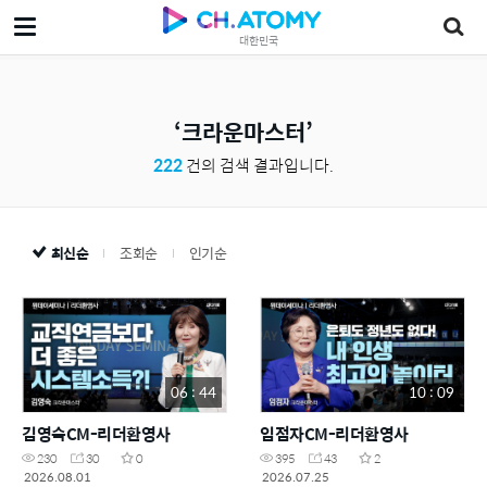
대한민국
크라운마스터
222
건의 검색 결과입니다.
최신순
조회순
인기순
06 : 44
10 : 09
김영숙CM-리더환영사
임점자CM-리더환영사
230
30
0
395
43
2
2026.08.01
2026.07.25