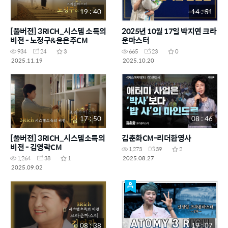
19 : 40
14 : 51
[풀버전] 3RICH_시스템 소득의
2025년 10월 17일 박지연 크라
비전 - 노정구&윤은주CM
운마스터
934
24
3
665
23
0
2025.11.19
2025.10.20
17 : 50
08 : 46
[풀버전] 3RICH_시스템소득의
김춘화CM-리더환영사
비전 - 김영락CM
1,273
39
2
2025.08.27
1,264
38
1
2025.09.02
08 : 38
19 : 07