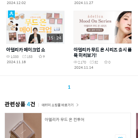
2024.12.02
2024.11.27
15 : 24
아델리카 메이크업 쇼
아델리카 무드 온 시리즈 출시 품
목 미리보기!
1,033
153
9
2024.11.18
2,170
32
0
2024.11.14
1
관련상품
4
건
애터미 쇼핑몰 바로가기
아델리카 무드 온 컨투어