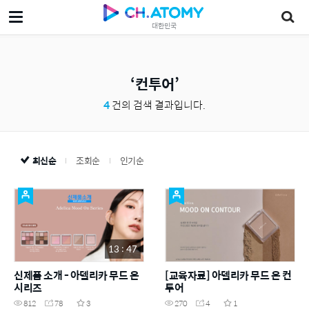
대한민국
컨투어
4
건의 검색 결과입니다.
최신순
조회순
인기순
13 : 47
신제품 소개 - 아델리카 무드 온
[교육자료] 아델리카 무드 온 컨
시리즈
투어
812
78
3
270
4
1