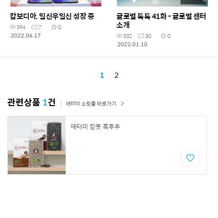
캄보디아, 일신우일신 성장 중
글로벌 톡톡 41화 - 글로벌 센터
소개
594
7
0
2022.06.17
332
30
0
2022.01.10
1
2
관련상품
1
건
애터미 쇼핑몰 바로가기
애터미 캄폿 흑후추