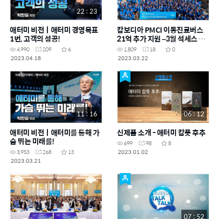
22 : 23
애터미 비전ㅣ애터미 경영목표
캄보디아 PMCI 이동진료버스
1번, 고객의 성공!
21억 추가 지원 –3월 석세스 아
카데미
4,990
209
6
1,809
18
0
2023.04.18
2023.03.22
11 : 16
06 : 12
애터미 비전ㅣ애터미를 통해 가
신제품 소개 - 애터미 캄폿 후추
슴 뛰는 미래를!
699
98
8
2023.01.02
3,953
268
13
2023.03.21
07 : 52