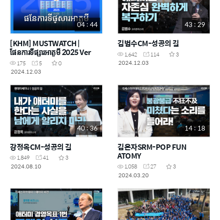
04 : 44
43 : 29
[KHM] MUSTWATCH |
김범수CM-성공의 길
ផែនការទីផ្សារអាតូមី 2025 Ver
1,642
114
3
2024.12.03
175
5
0
2024.12.03
40 : 36
14 : 18
강정옥CM-성공의 길
김은자SRM-POP FUN
ATOMY
1,849
41
3
2024.08.10
1,058
27
3
2024.03.20