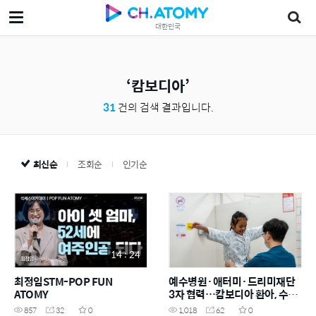
대한민국
캄보디아
31
건의 검색 결과입니다.
최신순
조회순
인기순
14 : 24
최정임STM-POP FUN
예수병원·애터미·드리미재단
ATOMY
3자 협력…캄보디아 환아, 수술
·재활로 웃음 되찾아
857
32
0
1,018
62
0