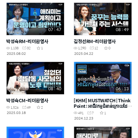
07 : 47
08 : 49
박성숙RM-리더환영사
김정선RM-리더환영사
1,138
32
1
1,290
12
0
2025.08.02
2025.04.22
08 : 40
06 : 13
박성숙CM-리더환영사
[KHM] MUSTWATCH | Think
Point : អាជីវកម្មជំនាន់ក្រោយដែល
1,526
49
2
នឹងឆ្លងផុតសម័យវេទិកា
2025.03.18
491
7
1
2024.12.23