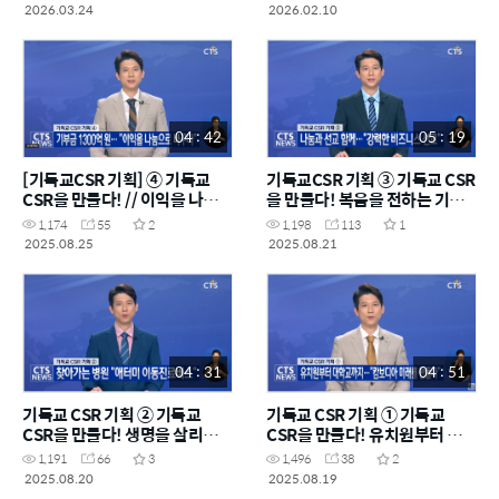
2026.03.24
2026.02.10
04 : 42
05 : 19
[기독교CSR 기획] ④ 기독교
기독교CSR 기획 ③ 기독교 CSR
CSR을 만들다! // 이익을 나눔으
을 만들다! 복음을 전하는 기업,
로 바꾸는 기업, 애터미 (정희진)
애터미 (정희진)ㅣCTS뉴스
1,174
55
2
1,198
113
1
ㅣCTS뉴스
2025.08.25
2025.08.21
04 : 31
04 : 51
기독교 CSR 기획 ② 기독교
기독교 CSR 기획 ① 기독교
CSR을 만들다! 생명을 살리고
CSR을 만들다! 유치원부터 대학
고치는 기업, 애터미 (정희진)ㅣ
교까지…“캄보디아 미래를 만
1,191
66
3
1,496
38
2
CTS뉴스
들다” (정희진)ㅣCTS뉴스
2025.08.20
2025.08.19