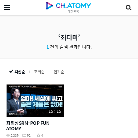
대한민국
최터미
1
건의 검색 결과입니다.
최신순
조회순
인기순
15 : 15
최희성SRM-POP FUN
ATOMY
2,039
92
4