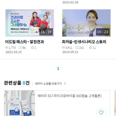
2023.02.20
16 : 19
05 : 23
더드림 페스타 - 알찬견과
최아름-인생시나리오 스토리
1,773
86
2
3,911
241
11
2021.03.15
2019.09.21
1
관련상품
8
건
애터미 쇼핑몰 바로가기
애터미 SCI 마이크로바이옴 (60캡슐, 2개월분)