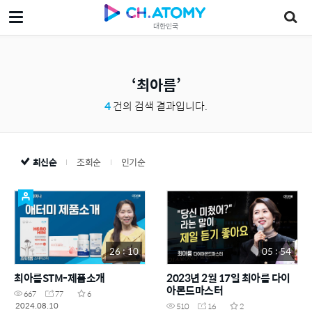
대한민국
최아름
4
건의 검색 결과입니다.
최신순
조회순
인기순
26 : 10
05 : 54
최아름STM-제품소개
2023년 2월 17일 최아름 다이
아몬드마스터
667
77
6
2024.08.10
510
16
2