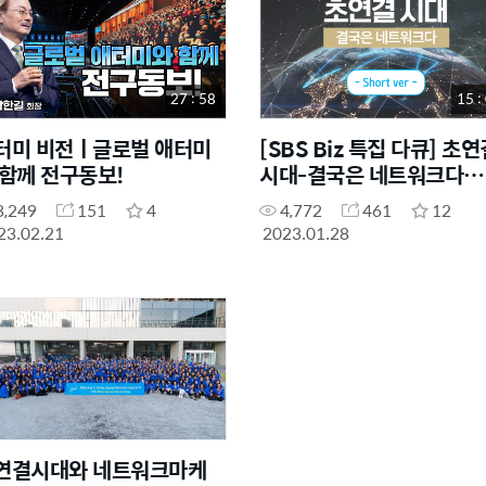
27 : 58
15 :
터미 비전ㅣ글로벌 애터미
[SBS Biz 특집 다큐] 초연
 함께 전구동보!
시대-결국은 네트워크다
_Short ver
3,249
151
4
4,772
461
12
23.02.21
2023.01.28
연결시대와 네트워크마케