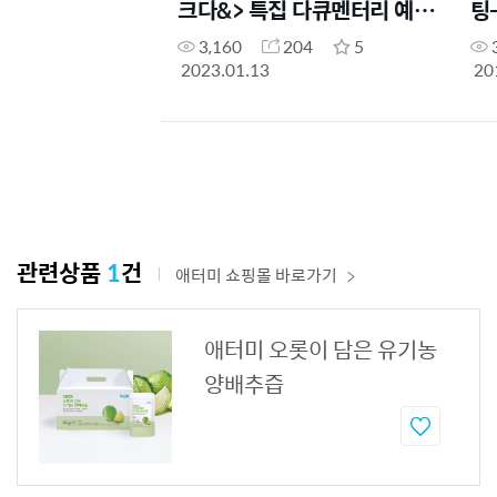
크다&> 특집 다큐멘터리 예고
팅
편
3,160
204
5
2023.01.13
20
관련상품
1
건
애터미 쇼핑몰 바로가기
애터미 오롯이 담은 유기농
양배추즙