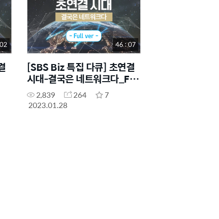
 02
46 : 07
결
[SBS Biz 특집 다큐] 초연결
시대-결국은 네트워크다_Full
ver
2,839
264
7
2023.01.28