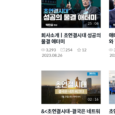
25 : 06
회사소개ㅣ초연결시대 성공의
애
물결 애터미
와
3,293
254
12
2023.08.26
20
02 : 16
&<초연결시대-결국은 네트워
초