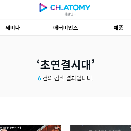
대한민국
세미나
애터미언즈
제품
제품 자료
685
초연결시대
6
건의 검색 결과입니다.