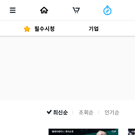
필수시청
기업
경영자 메세지
292
발행물
최신순
조회순
인기순